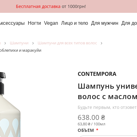
Бесплатная доставка
от 1000грн!
Аксессуары
Ногти
Vegan
Лицо и тело
Для мужчин
Для д
и
шампуни
шампуни для всех типов волос
 облепихи и маракуйи
CONTEMPORA
Шампунь униве
волос с масло
Будьте первым, кто отзовет
638.00 ₴
63,80 ₴ / 100мл
ОБЪЕМ