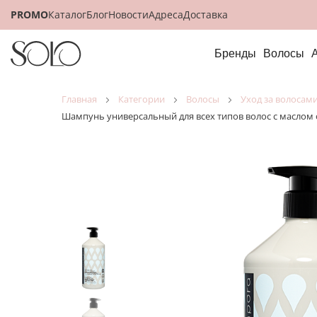
PROMO
Каталог
Блог
Новости
Адреса
Доставка
Бренды
Волосы
главная
категории
волосы
уход за волосам
Шампунь универсальный для всех типов волос с маслом