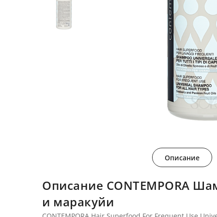
Описание
Описание CONTEMPORA Шамп
и маракуйи
CONTEMPORA Hair Superfood For Frequent Use Univers