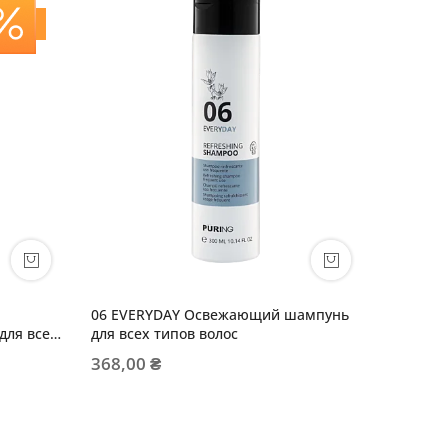
06 EVERYDAY Освежающий шампунь
Frequen
ля всех
для всех типов волос
частого
368,00 ₴
349,00