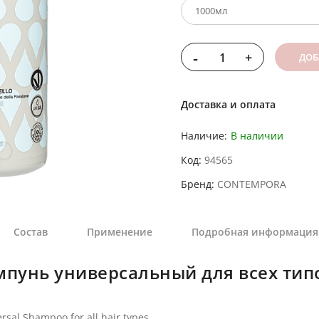
-
+
ДОБ
Доставка и оплата
Наличие:
В наличии
Код
94565
Бренд
CONTEMPORA
Состав
Применение
Подробная информация
унь универсальный для всех типо
al Shampoo for all hair types