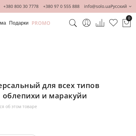
+380 800 30 7778
+380 97 0 555 888
info@solo.ua
Русский
0
PROMO
ома
Подарки
Мо
рсальный для всех типов
м облепихи и маракуйи
ся об этом товаре