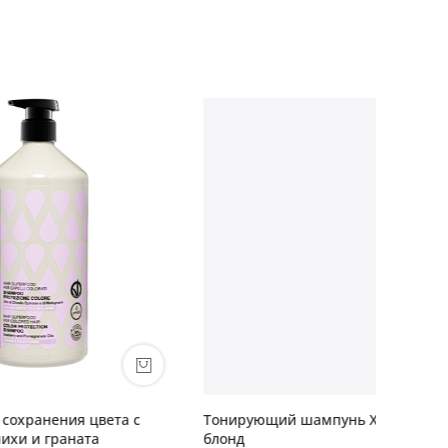
та с
Тонирующий шампунь Холодный
Разгла
блонд
бархат»