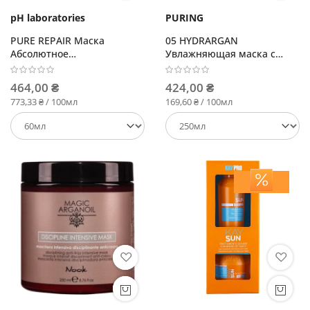
pH laboratories
PURING
PURE REPAIR Маска
05 HYDRARGAN
Абсолютное
Увлажняющая маска с
восстановление
аргановым маслом
464,00 ₴
424,00 ₴
773,33 ₴ / 100мл
169,60 ₴ / 100мл