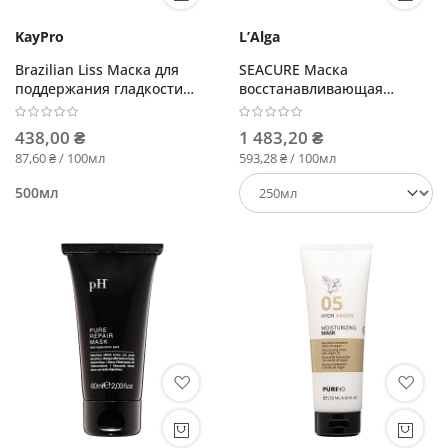
KayPro
L’Alga
Brazilian Liss Маска для
SEACURE Маска
поддержания гладкости
восстанавливающая
выпрямленных волос
интенсивного действия
438,00 ₴
1 483,20 ₴
87,60 ₴ / 100мл
593,28 ₴ / 100мл
500мл