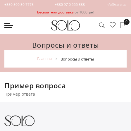
+380 800 30 7778
+380 97 0 555 888
info@solo.ua
Бесплатная доставка
от 1000грн!
0
Мо
Вопросы и ответы
главная
вопросы и ответы
Пример вопроса
Пример ответа