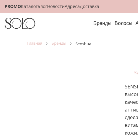
PROMO
Каталог
Блог
Новости
Адреса
Доставка
Бренды
Волосы
главная
бренды
senshua
З
SENSH
высок
каче
антив
сдела
вита
кожи.