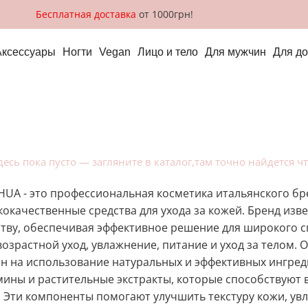
Бесплатная доставка
от 1000грн!
Аксессуары
Ногти
Vegan
Лицо и тело
Для мужчин
Для д
десь пока пусто — загляните в
каталог
,там точно найдется ч
UA - это профессиональная косметика итальянского бр
окачественные средства для ухода за кожей. Бренд из
ству, обеспечивая эффективное решение для широкого 
озрастной уход, увлажнение, питание и уход за телом.
н на использование натуральных и эффективных ингреди
мины и растительные экстракты, которые способствуют
 Эти компоненты помогают улучшить текстуру кожи, увл