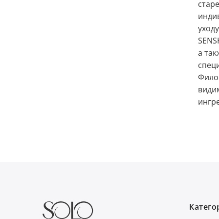
старе
инди
уходу
SENSH
а так
специ
Филос
видим
ингре
Категор