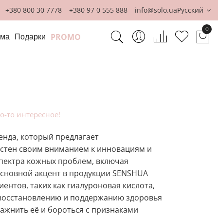
+380 800 30 7778
+380 97 0 555 888
info@solo.ua
Русский
0
PROMO
ома
Подарки
Мо
то-то интересное!
енда, который предлагает
вестен своим вниманием к инновациям и
спектра кожных проблем, включая
 Основной акцент в продукции SENSHUA
ентов, таких как гиалуроновая кислота,
 восстановлению и поддержанию здоровья
ажнить её и бороться с признаками