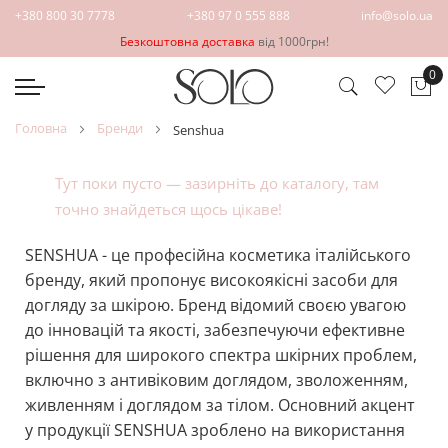
+380 800 30 7778
+380 97 0 555 888
info@solo.ua
Безкоштовна доставка
від 1000грн!
0
Ко
головна
бренди
senshua
Тут поки пусто — зазирніть до
каталогу
, там
точно знайдеться щось цікаве!
SENSHUA - це професійна косметика італійського
бренду, який пропонує високоякісні засоби для
догляду за шкірою. Бренд відомий своєю увагою
до інновацій та якості, забезпечуючи ефективне
рішення для широкого спектра шкірних проблем,
включно з антивіковим доглядом, зволоженням,
живленням і доглядом за тілом. Основний акцент
у продукції SENSHUA зроблено на використання