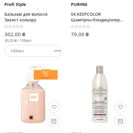
Profi Style
PURING
Бальзам для волосся
04 KEEPCOLOR
Захист кольору
Шампунь+Кондиціонер
10мл+10мл
302,00 ₴
79,00 ₴
30,20 ₴ / 100мл