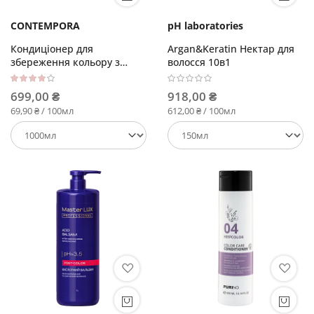
CONTEMPORA
pH laboratories
Кондиціонер для
Argan&Keratin Нектар для
збереження кольору з
волосся 10в1
олією обліпихи та граната
Рейтинг:
80%
699,00 ₴
918,00 ₴
69,90 ₴ / 100мл
612,00 ₴ / 100мл