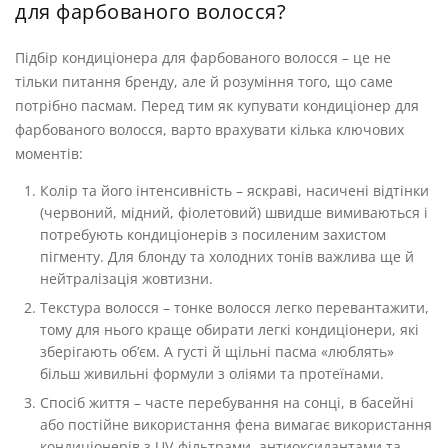
для фарбованого волосся?
Підбір кондиціонера для фарбованого волосся – це не
тільки питання бренду, але й розуміння того, що саме
потрібно пасмам. Перед тим як купувати кондиціонер для
фарбованого волосся, варто врахувати кілька ключових
моментів:
Колір та його інтенсивність – яскраві, насичені відтінки
(червоний, мідний, фіолетовий) швидше вимиваються і
потребують кондиціонерів з посиленим захистом
пігменту. Для блонду та холодних тонів важлива ще й
нейтралізація жовтизни.
Текстура волосся – тонке волосся легко перевантажити,
тому для нього краще обирати легкі кондиціонери, які
зберігають об’єм. А густі й щільні пасма «люблять»
більш живильні формули з оліями та протеїнами.
Спосіб життя – часте перебування на сонці, в басейні
або постійне використання фена вимагає використання
кондиціонерів з UV-фільтрами, антиоксидантами та