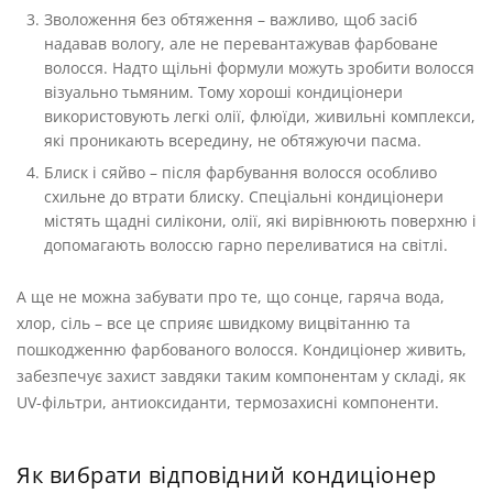
Зволоження без обтяження – важливо, щоб засіб
надавав вологу, але не перевантажував фарбоване
волосся. Надто щільні формули можуть зробити волосся
візуально тьмяним. Тому хороші кондиціонери
використовують легкі олії, флюїди, живильні комплекси,
які проникають всередину, не обтяжуючи пасма.
Блиск і сяйво – після фарбування волосся особливо
схильне до втрати блиску. Спеціальні кондиціонери
містять щадні силікони, олії, які вирівнюють поверхню і
допомагають волоссю гарно переливатися на світлі.
А ще не можна забувати про те, що сонце, гаряча вода,
хлор, сіль – все це сприяє швидкому вицвітанню та
пошкодженню фарбованого волосся. Кондиціонер живить,
забезпечує захист завдяки таким компонентам у складі, як
UV-фільтри, антиоксиданти, термозахисні компоненти.
Як вибрати відповідний кондиціонер