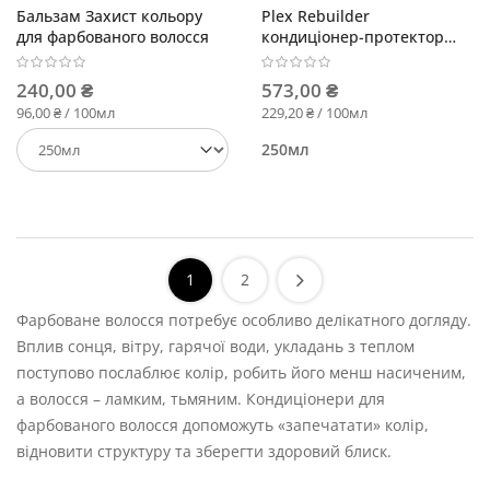
Бальзам Захист кольору
Plex Rebuilder
для фарбованого волосся
кондиціонер-протектор
для відновлення волосся
240,00 ₴
573,00 ₴
96,00 ₴ / 100мл
229,20 ₴ / 100мл
250мл
1
2
Фарбоване волосся потребує особливо делікатного догляду.
Вплив сонця, вітру, гарячої води, укладань з теплом
поступово послаблює колір, робить його менш насиченим,
а волосся – ламким, тьмяним. Кондиціонери для
фарбованого волосся допоможуть «запечатати» колір,
відновити структуру та зберегти здоровий блиск.