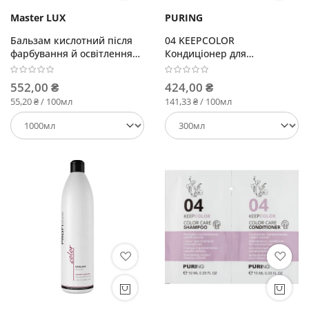
Master LUX
PURING
Бальзам кислотний після
04 KEEPCOLOR
фарбування й освітлення
Кондиціонер для
волосся (з дозатором)
підтримання кольору
фарбованого волосся
552,00 ₴
424,00 ₴
55,20 ₴ / 100мл
141,33 ₴ / 100мл