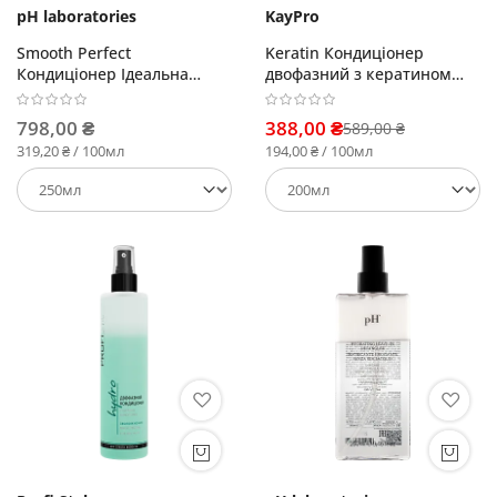
pH laboratories
KayPro
Smooth Perfect
Keratin Кондиціонер
Кондиціонер Ідеальна
двофазний з кератином
гладкість
для хімічно пошкодженого
волосся
798,00 ₴
388,00 ₴
589,00 ₴
319,20 ₴ / 100мл
194,00 ₴ / 100мл