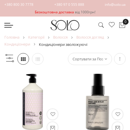
+380 800 30 7778
+380 97 0 555 888
info@solo.ua
Безкоштовна доставка
від 1000грн!
0
Ко
головна
категорії
волосся
волосся догляд
кондиціонери
кондиціонери зволожуючі
Сорт
у
поря
збіл