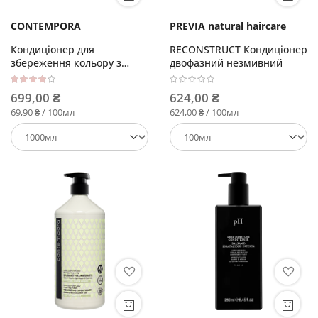
CONTEMPORA
PREVIA natural haircare
Кондиціонер для
RECONSTRUCT Кондиціонер
збереження кольору з
двофазний незмивний
олією обліпихи та граната
Рейтинг:
80%
699,00 ₴
624,00 ₴
69,90 ₴ / 100мл
624,00 ₴ / 100мл