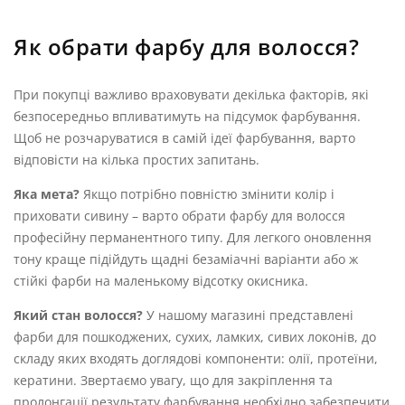
Як обрати фарбу для волосся?
При покупці важливо враховувати декілька факторів, які
безпосередньо впливатимуть на підсумок фарбування.
Щоб не розчаруватися в самій ідеї фарбування, варто
відповісти на кілька простих запитань.
Яка мета?
Якщо потрібно повністю змінити колір і
приховати сивину – варто обрати фарбу для волосся
професійну перманентного типу. Для легкого оновлення
тону краще підійдуть щадні безаміачні варіанти або ж
стійкі фарби на маленькому відсотку окисника.
Який стан волосся?
У нашому магазині представлені
фарби для пошкоджених, сухих, ламких, сивих локонів, до
складу яких входять доглядові компоненти: олії, протеїни,
кератини. Звертаємо увагу, що для закріплення та
пролонгації результату фарбування необхідно забезпечити