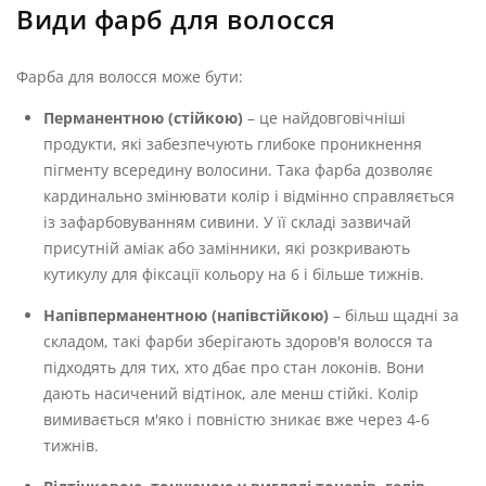
Види фарб для волосся
Фарба для волосся може бути:
Перманентною (стійкою)
– це найдовговічніші
продукти, які забезпечують глибоке проникнення
пігменту всередину волосини. Така фарба дозволяє
кардинально змінювати колір і відмінно справляється
із зафарбовуванням сивини. У її складі зазвичай
присутній аміак або замінники, які розкривають
кутикулу для фіксації кольору на 6 і більше тижнів.
Напівперманентною (напівстійкою)
– більш щадні за
складом, такі фарби зберігають здоров'я волосся та
підходять для тих, хто дбає про стан локонів. Вони
дають насичений відтінок, але менш стійкі. Колір
вимивається м'яко і повністю зникає вже через 4-6
тижнів.