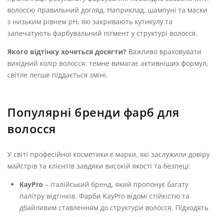
волоссю правильний догляд. Наприклад, шампуні та маски
з низьким рівнем рН, які закривають кутикулу та
запечатують фарбувальний пігмент у структурі волосся.
Якого відтінку хочеться досягти?
Важливо враховувати
вихідний колір волосся: темне вимагає активніших формул,
світле легше піддається зміні.
Популярні бренди фарб для
волосся
У світі професійної косметики є марки, які заслужили довіру
майстрів та клієнтів завдяки високій якості та безпеці:
KayPro
– італійський бренд, який пропонує багату
палітру відтінків. Фарби KayPro відомі стійкістю та
дбайливим ставленням до структури волосся. Підходять