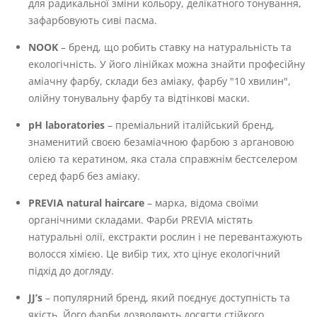
для радикальної зміни кольору, делікатного тонування,
зафарбовують сиві пасма.
NOOK
– бренд, що робить ставку на натуральність та
екологічність. У його лінійках можна знайти професійну
аміачну фарбу, склади без аміаку, фарбу "10 хвилин",
олійну тонувальну фарбу та відтінкові маски.
pH laboratories
– преміальний італійський бренд,
знаменитий своєю безаміачною фарбою з аргановою
олією та кератином, яка стала справжнім бестселером
серед фарб без аміаку.
PREVIA natural haircare
– марка, відома своїми
органічними складами. Фарби PREVIA містять
натуральні олії, екстракти рослин і не перевантажують
волосся хімією. Це вибір тих, хто цінує екологічний
підхід до догляду.
JJ’s
– популярний бренд, який поєднує доступність та
якість. Його фарби дозволяють досягти стійкого