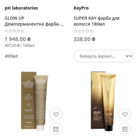
pH laboratories
KayPro
GLOW UP
SUPER KAY фарба для
Деміперманентна фарба-
волосся 180мл
флюїд GLOSS
1 948,00 ₴
338,00 ₴
487,00 ₴ / 100мл
400мл