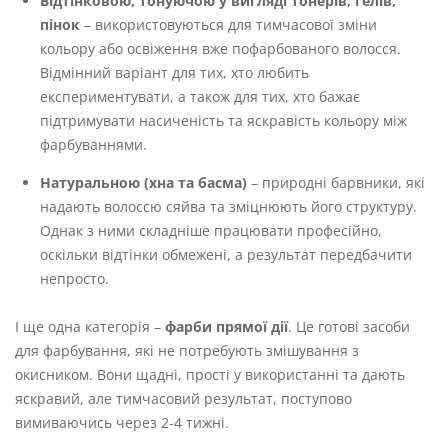
Відтінковою, тонуючою у вигляді тонерів, гелів,
пінок
– використовуються для тимчасової зміни
кольору або освіження вже пофарбованого волосся.
Відмінний варіант для тих, хто любить
експериментувати, а також для тих, хто бажає
підтримувати насиченість та яскравість кольору між
фарбуваннями.
Натуральною (хна та басма)
– природні барвники, які
надають волоссю сяйва та зміцнюють його структуру.
Однак з ними складніше працювати професійно,
оскільки відтінки обмежені, а результат передбачити
непросто.
І ще одна категорія –
фарби прямої дії
. Це готові засоби
для фарбування, які не потребують змішування з
окисником. Вони щадні, прості у використанні та дають
яскравий, але тимчасовий результат, поступово
вимиваючись через 2-4 тижні.