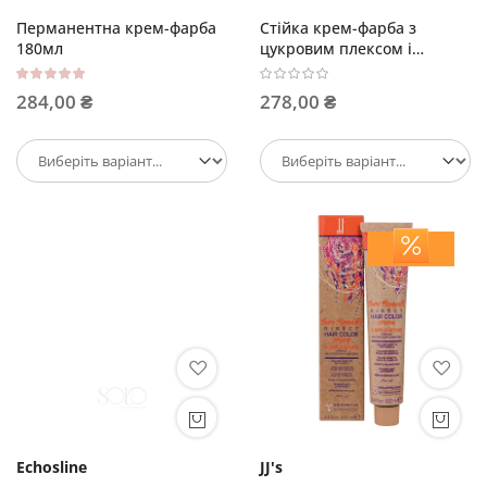
Перманентна крем-фарба
Стійка крем-фарба з
180мл
цукровим плексом і
кератином 100мл
Рейтинг:
100%
284,00 ₴
278,00 ₴
Echosline
JJ's