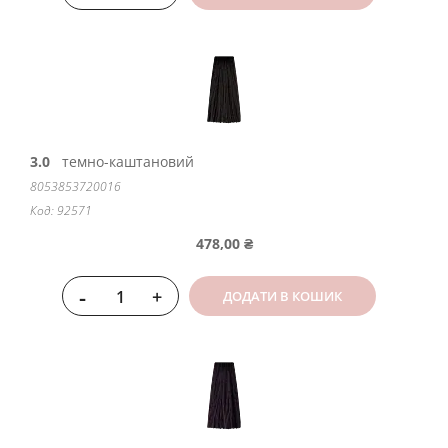
3.0
темно-каштановий
8053853720016
Код: 92571
478,00 ₴
-
+
ДОДАТИ В КОШИК