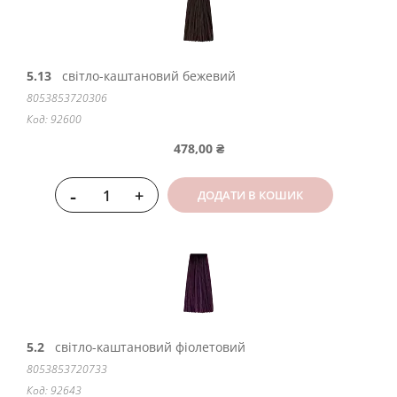
5.13
світло-каштановий бежевий
8053853720306
Код: 92600
478,00 ₴
-
+
ДОДАТИ В КОШИК
5.2
світло-каштановий фіолетовий
8053853720733
Код: 92643