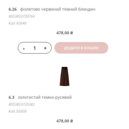
6.26
фіолетово червоний темний блондин
8053853720764
Код: 92646
478,00 ₴
-
+
ДОДАТИ В КОШИК
6.3
золотистий темно-русявий
8053853720382
Код: 92608
478,00 ₴