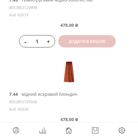
8053853720498
Код: 92619
478,00 ₴
-
+
ДОДАТИ В КОШИК
7.44
мідний яскравий блондин
8053853720566
Код: 92626
478,00 ₴
-
+
ДОДАТИ В КОШИК