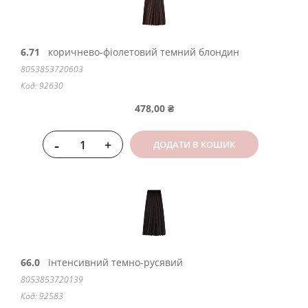
6.71
коричнево-фіолетовий темний блондин
8053853720603
Код: 92630
478,00 ₴
-
+
ДОДАТИ В КОШИК
66.0
інтенсивний темно-русявий
8053853720139
Код: 92583