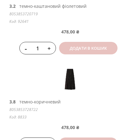
3.2
темно-каштановий фіолетовий
8053853720719
Код: 92641
478,00 ₴
-
+
ДОДАТИ В КОШИК
3.8
темно-коричневий
8053853728722
Код: 8833
478,00 ₴