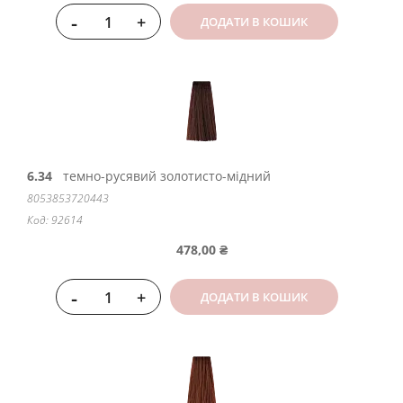
-
+
ДОДАТИ В КОШИК
6.34
темно-русявий золотисто-мідний
8053853720443
Код: 92614
478,00 ₴
-
+
ДОДАТИ В КОШИК