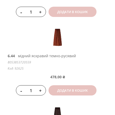
-
+
ДОДАТИ В КОШИК
6.44
мідний яскравий темно-русявий
8053853720559
Код: 92625
478,00 ₴
-
+
ДОДАТИ В КОШИК