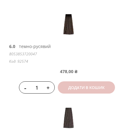
6.0
темно-русявий
8053853720047
Код: 92574
478,00 ₴
-
+
ДОДАТИ В КОШИК