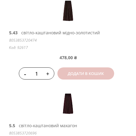
5.43
світло-каштановий мідно-золотистий
8053853720474
Код: 92617
478,00 ₴
-
+
ДОДАТИ В КОШИК
5.5
світло-каштановий махагон
8053853720696