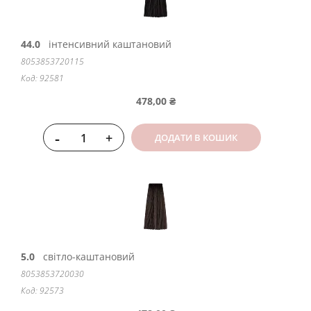
44.0
інтенсивний каштановий
8053853720115
Код: 92581
478,00 ₴
-
+
ДОДАТИ В КОШИК
5.0
світло-каштановий
8053853720030
Код: 92573