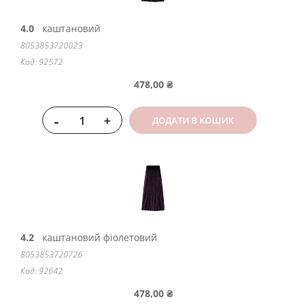
4.0
каштановий
8053853720023
Код: 92572
478,00 ₴
-
+
ДОДАТИ В КОШИК
4.2
каштановий фіолетовий
8053853720726
Код: 92642
478,00 ₴