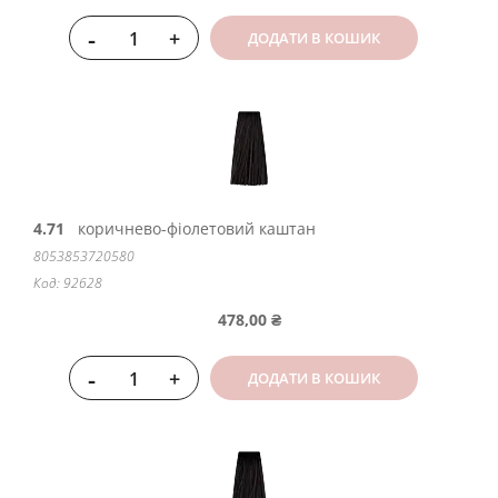
-
+
ДОДАТИ В КОШИК
4.71
коричнево-фіолетовий каштан
8053853720580
Код: 92628
478,00 ₴
-
+
ДОДАТИ В КОШИК