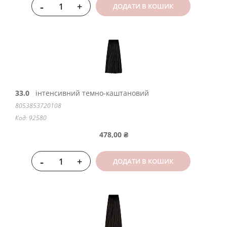
-
+
ДОДАТИ В КОШИК
33.0
інтенсивний темно-каштановий
8053853720108
Код: 92580
478,00 ₴
-
+
ДОДАТИ В КОШИК