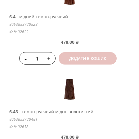
6.4
мідний темно-русявий
8053853720528
Код: 92622
478,00 ₴
-
+
ДОДАТИ В КОШИК
6.43
темно-русявий мідно-золотистий
8053853720481
Код: 92618
478,00 ₴