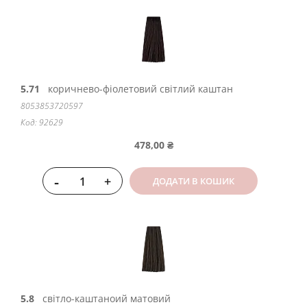
5.71
коричнево-фіолетовий світлий каштан
8053853720597
Код: 92629
478,00 ₴
-
+
ДОДАТИ В КОШИК
5.8
світло-каштаноий матовий