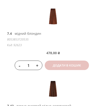
7.4
мідний блондин
8053853720535
Код: 92623
478,00 ₴
-
+
ДОДАТИ В КОШИК
7.43
темно-русявий мідно-золотистий