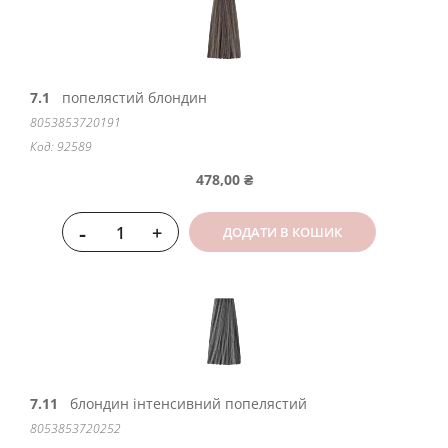
7.1
попелястий блондин
8053853720191
Код: 92589
478,00 ₴
-
+
ДОДАТИ В КОШИК
7.11
блондин інтенсивний попелястий
8053853720252