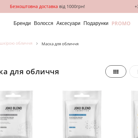
Безкоштовна доставка
від 1000грн!
+
PROMO
Бренди
Волосся
Аксесуари
Подарунки
а шкірою обличчя
маска для обличчя
ска для обличчя
Таблиця
азити