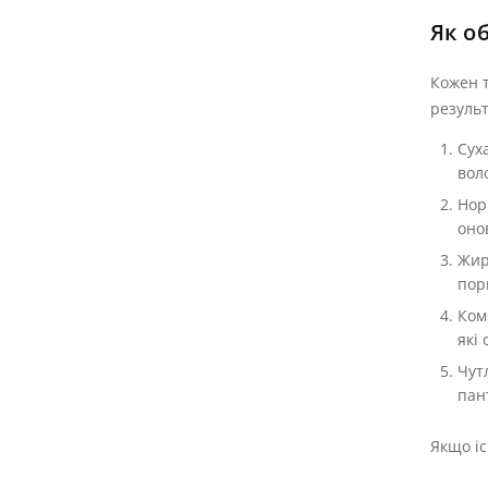
Як о
Кожен т
результ
Сух
вол
Нор
оно
Жир
пор
Ком
які
Чут
пан
Якщо іс