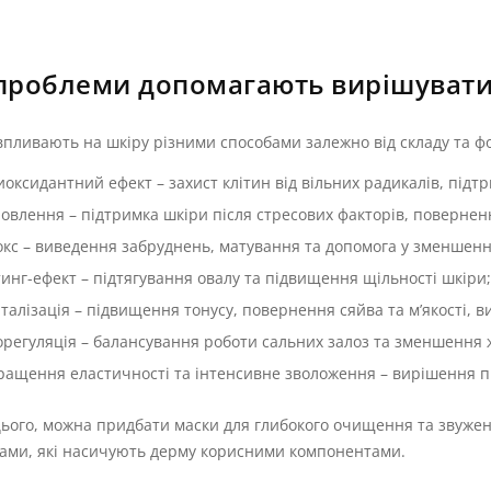
 проблеми допомагають вирішувати
пливають на шкіру різними способами залежно від складу та ф
иоксидантний ефект – захист клітин від вільних радикалів, підтр
новлення – підтримка шкіри після стресових факторів, повернення
окс – виведення забруднень, матування та допомога у зменшенн
тинг-ефект – підтягування овалу та підвищення щільності шкіри;
італізація – підвищення тонусу, повернення сяйва та м’якості, 
орегуляція – балансування роботи сальних залоз та зменшення 
ращення еластичності та інтенсивне зволоження – вирішення про
ього, можна придбати маски для глибокого очищення та звуже
ами, які насичують дерму корисними компонентами.