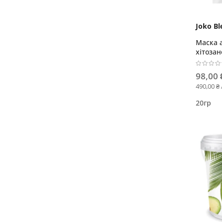
Joko Bl
Маска а
хітозан
98,00 
490,00 ₴ 
20гр