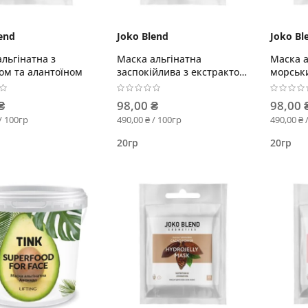
end
Joko Blend
Joko Bl
льгінатна з
Маска альгінатна
Маска а
ом та алантоїном
заспокійлива з екстрактом
морськ
зеленого чаю та алое вера
₴
98,00 ₴
98,00 
/ 100гр
490,00 ₴ / 100гр
490,00 ₴ 
20гр
20гр