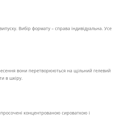
ипуску. Вибір формату – справа індивідуальна. Усе
нанесення вони перетворюються на щільний гелевий
и в шкіру.
ни просочені концентрованою сироваткою і