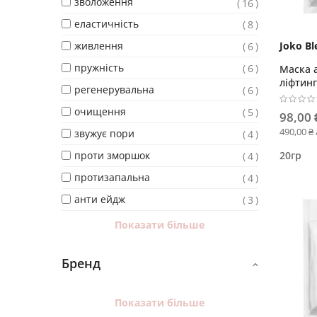
зволоження
16
еластичність
8
живлення
Joko Bl
6
пружність
6
Маска а
ліфтинг
регенерувальна
6
еласти
очищення
5
98,00 
490,00 ₴ 
звужує пори
4
проти зморшок
4
20гр
протизапальна
4
анти ейдж
3
Показати більше
Бренд
Показати більше