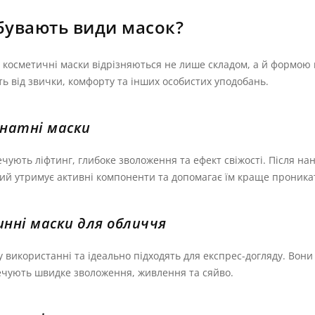
 бувають види масок?
 косметичні маски відрізняються не лише складом, а й формою в
ь від звички, комфорту та інших особистих уподобань.
інатні маски
чують ліфтинг, глибоке зволоження та ефект свіжості. Після 
ий утримує активні компоненти та допомагає їм краще проникат
инні маски для обличчя
у використанні та ідеально підходять для експрес-догляду. Во
ечують швидке зволоження, живлення та сяйво.