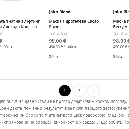
Joko Blend
Joko Bl
льгінатна з ліфтинг
Маска гідрогелева Cacao
Маска г
м Авокадо-Колаген
Power
Berry A
₴
98,00 ₴
98,00 
/ 100гр
490,00 ₴ / 100гр
490,00 ₴ 
20гр
20гр
1
2
ля обличчя давно стали не просто додатковим кроком догляду
Вони дають помітний результат вже після першого застосуванн
ти захисний бар’єр та підтримувати шкіру здоровою, гладкою і 
 і спрямована на вирішення конкретних завдань, що робить її 