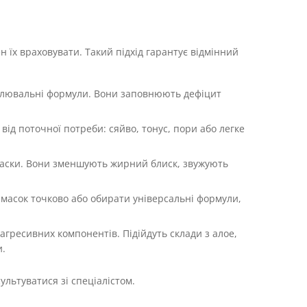
н їх враховувати. Такий підхід гарантує відмінний
овлювальні формули. Вони заповнюють дефіцит
від поточної потреби: сяйво, тонус, пори або легке
маски. Вони зменшують жирний блиск, звужують
 масок точково або обирати універсальні формули,
агресивних компонентів. Підійдуть склади з алое,
.
льтуватися зі спеціалістом.