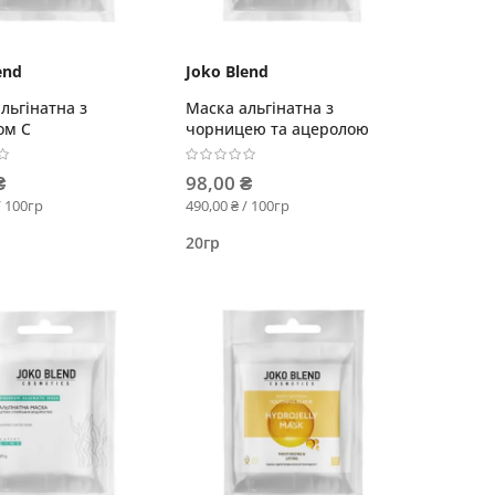
end
Joko Blend
льгінатна з
Маска альгінатна з
ом С
чорницею та ацеролою
₴
98,00 ₴
/ 100гр
490,00 ₴ / 100гр
20гр