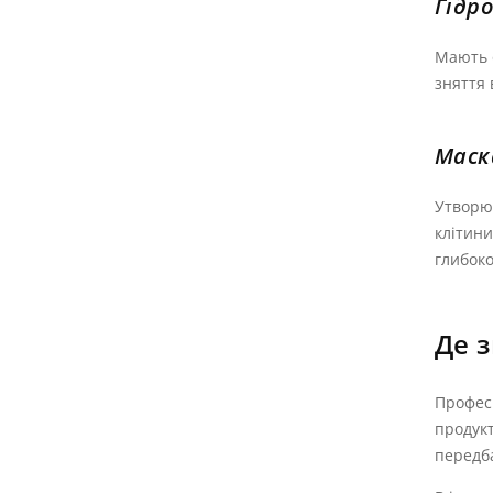
Гідр
Мають о
зняття 
Маск
Утворює
клітини
глибок
Де 
Професі
продукт
передба