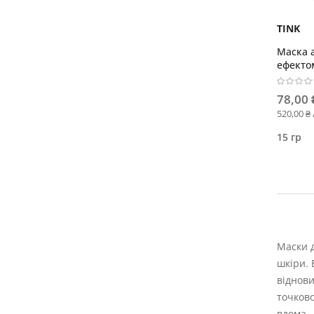
TINK
Маска а
ефекто
78,00 
520,00 ₴ 
15 гр
Маски д
шкіри. 
віднови
точково
вдома.