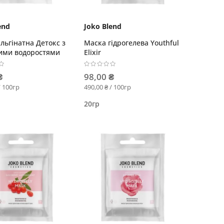
end
Joko Blend
льгінатна Детокс з
Маска гідрогелева Youthful
ими водоростями
Elixir
₴
98,00 ₴
/ 100гр
490,00 ₴ / 100гр
20гр