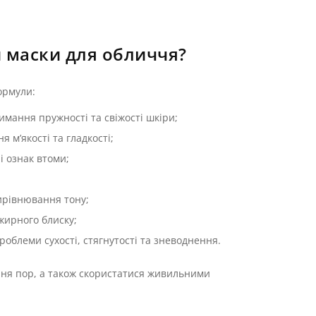
 маски для обличчя?
ормули:
имання пружності та свіжості шкіри;
 м’якості та гладкості;
і ознак втоми;
вирівнювання тону;
жирного блиску;
блеми сухості, стягнутості та зневоднення.
ння пор, а також скористатися живильними