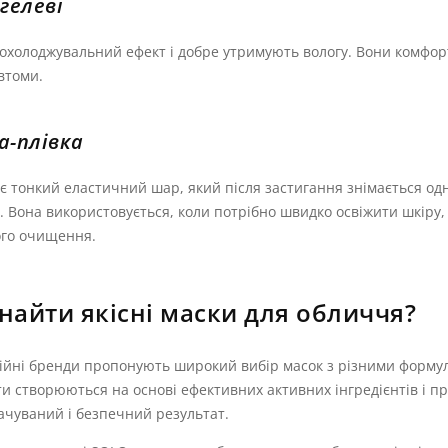
огелеві
холоджувальний ефект і добре утримують вологу. Вони комфортн
втоми.
а-плівка
 тонкий еластичний шар, який після застигання знімається од
. Вона використовується, коли потрібно швидко освіжити шкіру,
ого очищення.
знайти якісні маски для обличчя?
йні бренди пропонують широкий вибір масок з різними формул
и створюються на основі ефективних активних інгредієнтів і п
чуваний і безпечний результат.