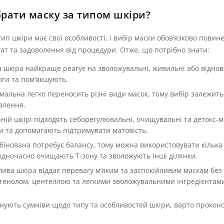
брати маску за типом шкіри?
ип шкіри має свої особливості, і вибір маски обов’язково повине
ат та задоволення від процедури. Отже, що потрібно знати:
а шкіра найкраще реагує на зволожувальні, живильні або відн
оги та пом’якшують.
мальна легко переносить різні види масок, тому вибір залежить 
влення.
ній шкірі підходять себорегулювальні, очищувальні та детокс-
и та допомагають підтримувати матовість.
бінована потребує балансу, тому можна використовувати кілька
 одночасно очищають Т-зону та зволожують інші ділянки.
лива шкіра віддає перевагу м’яким та заспокійливим маскам без 
тенолом, центеллою та легкими зволожувальними інгредієнтами
нують сумніви щодо типу та особливостей шкіри, варто проконсу