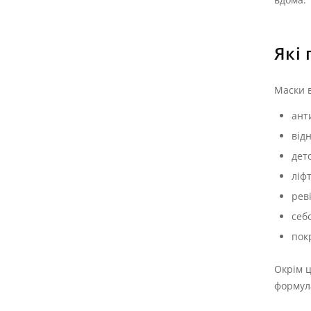
Які
Маски в
ант
від
дет
ліф
рев
себ
пок
Окрім ц
формул