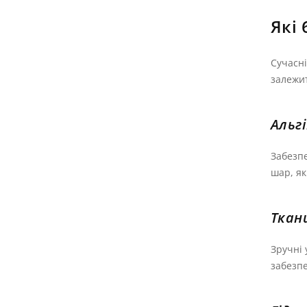
Які
Сучасні
залежит
Альг
Забезпе
шар, як
Ткан
Зручні 
забезп