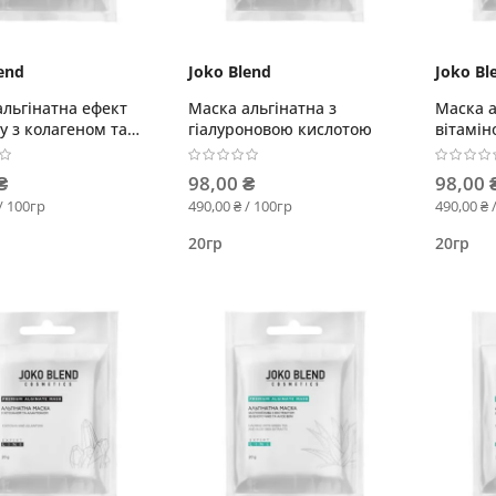
end
Joko Blend
Joko Bl
льгінатна ефект
Маска альгінатна з
Маска а
у з колагеном та
гіалуроновою кислотою
вітамін
ном
₴
98,00 ₴
98,00 
/ 100гр
490,00 ₴ / 100гр
490,00 ₴ 
20гр
20гр