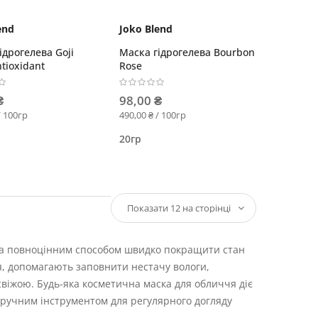
end
Joko Blend
ідрогелева Goji
Маска гідрогелева Bourbon
ntioxidant
Rose
₴
98,00 ₴
/ 100гр
490,00 ₴ / 100гр
20гр
, а повноцінним способом швидко покращити стан
я, допомагають заповнити нестачу вологи,
свіжою. Будь-яка косметична маска для обличчя діє
зручним інструментом для регулярного догляду