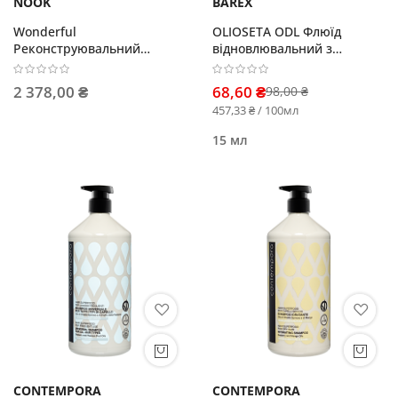
NOOK
BAREX
Wonderful
OLIOSETA ODL Флюїд
Реконструювальний
відновлювальний з
протеїновий бустер-догляд
протеїнами шовку
200мл
2 378,00 ₴
68,60 ₴
98,00 ₴
457,33 ₴ / 100мл
15 мл
CONTEMPORA
CONTEMPORA