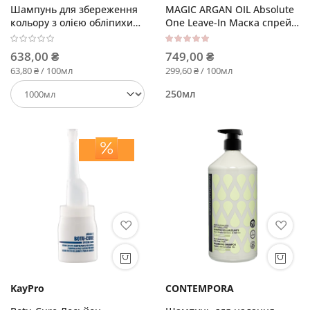
Шампунь для збереження
MAGIC ARGAN OIL Absolute
кольору з олією обліпихи
One Leave-In Маска спрей
та граната
мультиактивна
Рейтинг:
100%
638,00 ₴
749,00 ₴
63,80 ₴ / 100мл
299,60 ₴ / 100мл
250мл
KayPro
CONTEMPORA