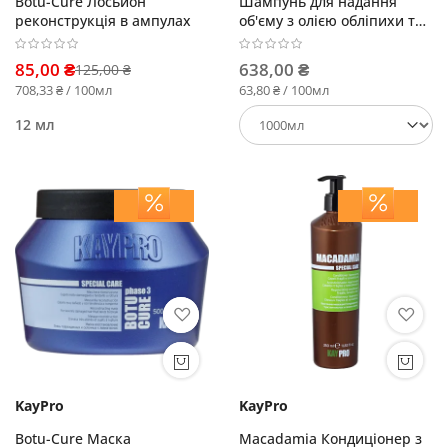
Botu-Cure Лосьйон
Шампунь для надання
реконструкція в ампулах
об'єму з олією обліпихи та
огірковою олією
85,00 ₴
638,00 ₴
125,00 ₴
708,33 ₴ / 100мл
63,80 ₴ / 100мл
12 мл
KayPro
KayPro
Botu-Cure Маска
Macadamia Кондиціонер з