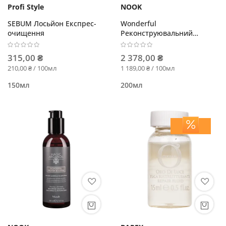
Profi Style
NOOK
SEBUM Лосьйон Експрес-
Wonderful
очищення
Реконструювальний
протеїновий бустер-догляд
315,00 ₴
2 378,00 ₴
210,00 ₴ / 100мл
1 189,00 ₴ / 100мл
150мл
200мл