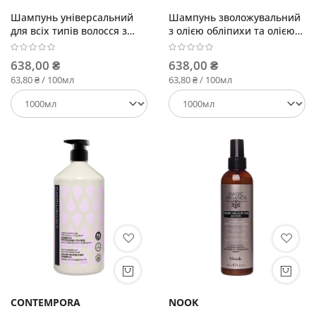
Шампунь універсальний
Шампунь зволожувальний
для всіх типів волосся з
з олією обліпихи та олією
олією обліпихи та маракуї
манго
638,00 ₴
638,00 ₴
63,80 ₴ / 100мл
63,80 ₴ / 100мл
CONTEMPORA
NOOK