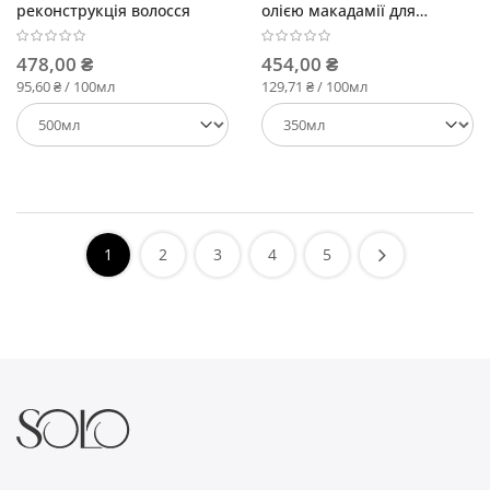
реконструкція волосся
олією макадамії для
ламкого волосся
478,00 ₴
454,00 ₴
95,60 ₴ / 100мл
129,71 ₴ / 100мл
1
2
3
4
5