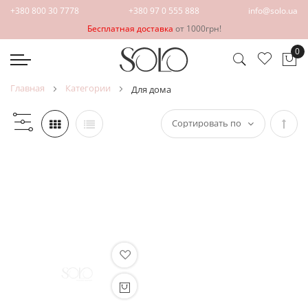
+380 800 30 7778
+380 97 0 555 888
info@solo.ua
Бесплатная доставка
от 1000грн!
0
Мо
главная
категории
для дома
Зада
напр
по
убыв