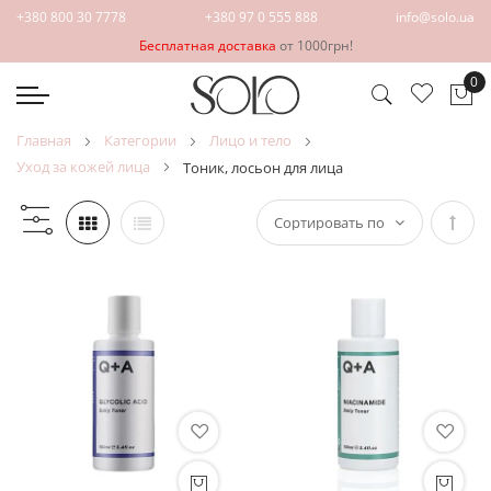
+380 800 30 7778
+380 97 0 555 888
info@solo.ua
Бесплатная доставка
от 1000грн!
0
Мо
главная
категории
лицо и тело
уход за кожей лица
тоник, лосьон для лица
Зада
напр
по
убыв