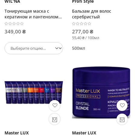
WIL'NA
Profi Style
Тонирующая маска с
Бальзам для волос
кератином и пантенолом
серебристый
250 мл
349,00 ₴
277,00 ₴
55,40 ₴ / 100мл
500мл
Master LUX
Master LUX