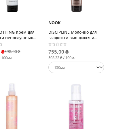
NOOK
OTHING Крем для
DISCIPLINE Молочко для
сти непослушных
гладкости вьющихся и
непослушных волос
 ₴
755,00 ₴
698,00 ₴
/ 100мл
503,33 ₴ / 100мл