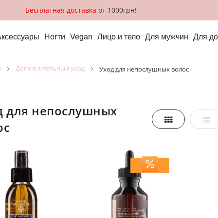
Бесплатная доставка
от 1000грн!
Аксессуары
Ногти
Vegan
Лицо и тело
Для мужчин
Для д
и
дополнительный уход
уход для непослушных волос
Сетка
Спи
ос
реть,