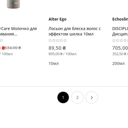
Alter Ego
Echosli
irCare Молочко для
Лосьон для блеска волос с
DISCIPL
ивания
эффектом шелка 10мл
Дисцип
ушных волос
разгла
 ₴
89,50 ₴
705,00
634,00 ₴
 / 100мл
895,00 ₴ / 100мл
352,50 ₴ 
10мл
200мл
1
2