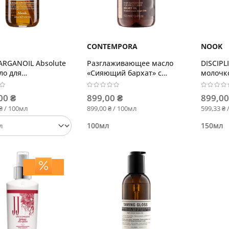
CONTEMPORA
NOOK
ARGANOIL Absolute
Разглаживающее масло
DISCIPL
ло для
«Сияющий бархат» с
молочк
ивного лечения
маслом аргана и облепихи
гладкос
00 ₴
899,00 ₴
899,00
₴ / 100мл
899,00 ₴ / 100мл
599,33 ₴ 
100мл
150мл