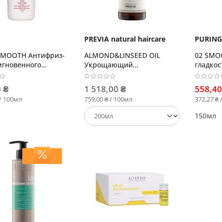
PREVIA natural haircare
PURING
 SMOOTH Антифриз-
ALMOND&LINSEED OIL
02 SMO
мгновенного
Укрощающий
гладко
ия
несмываемый блеск
волос
 ₴
1 518,00 ₴
558,40
 / 100мл
759,00 ₴ / 100мл
372,27 ₴ 
150мл