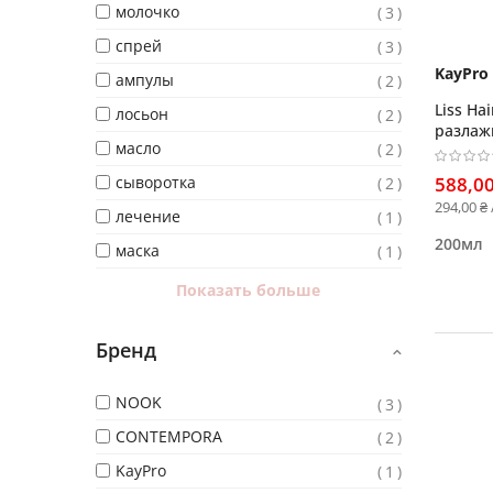
молочко
3
спрей
3
KayPro
ампулы
2
Liss Ha
лосьон
2
разлаж
масло
2
непосл
сыворотка
588,00
2
294,00 ₴
лечение
1
200мл
маска
1
Показать больше
Бренд
NOOK
3
CONTEMPORA
2
KayPro
1