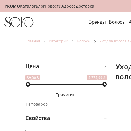
PROMO
Каталог
Блог
Новости
Адреса
Доставка
Бренды
Волосы
главная
категории
волосы
уход за волосам
уход для непослушных
Цена
вол
Посмот
39,00 ₴
5 775,99 ₴
как
Применить
14 товаров
Свойства