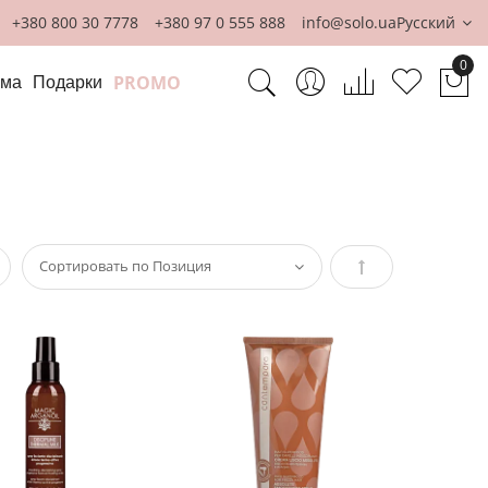
+380 800 30 7778
+380 97 0 555 888
info@solo.ua
Русский
0
PROMO
ома
Подарки
Мо
сок
Задать
направление
по
убыванию