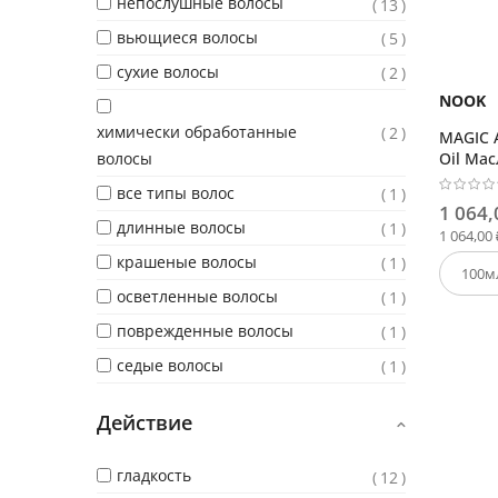
непослушные волосы
13
вьющиеся волосы
5
сухие волосы
2
NOOK
химически обработанные
2
MAGIC 
волосы
Oil Мас
интенс
все типы волос
1
1 064,
длинные волосы
1
1 064,00 
крашеные волосы
1
осветленные волосы
1
поврежденные волосы
1
седые волосы
1
Действие
гладкость
12