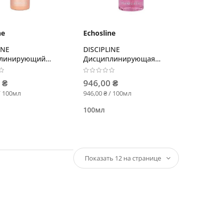
ne
Echosline
INE
DISCIPLINE
линирующий
Дисциплинирующая
живающий спрей
сыворотка
 ₴
946,00 ₴
/ 100мл
946,00 ₴ / 100мл
100мл