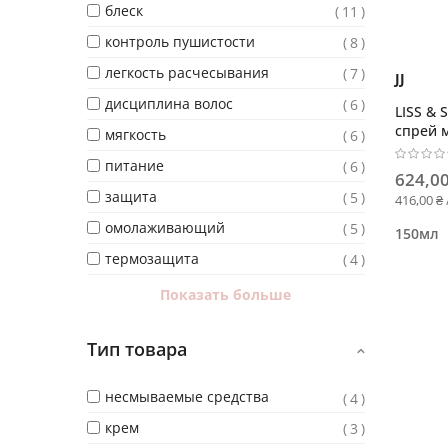
блеск
11
контроль пушистости
8
легкость расчесывания
7
JJ
дисциплина волос
6
LISS &
спрей 
мягкость
6
действ
питание
6
624,00
защита
5
416,00 ₴
омолаживающий
5
150мл
термозащита
4
Показать больше
Тип товара
несмываемые средства
4
крем
3