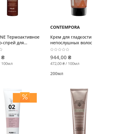
CONTEMPORA
INE Термоактивное
Крем для гладкости
о-спрей для
непослушных волос
ти волос
 ₴
944,00 ₴
/ 100мл
472,00 ₴ / 100мл
200мл