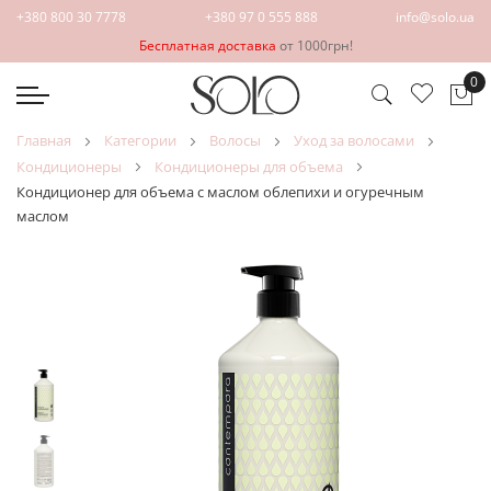
+380 800 30 7778
+380 97 0 555 888
info@solo.ua
Бесплатная доставка
от 1000грн!
0
Мо
главная
категории
волосы
уход за волосами
кондиционеры
кондиционеры для объема
Кондиционер для объема с маслом облепихи и огуречным
маслом