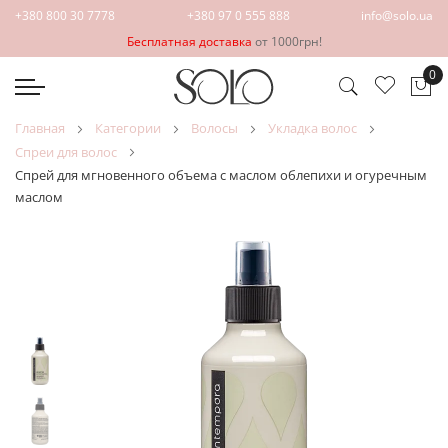
+380 800 30 7778
+380 97 0 555 888
info@solo.ua
Бесплатная доставка
от 1000грн!
0
Мо
главная
категории
волосы
укладка волос
спреи для волос
Спрей для мгновенного объема с маслом облепихи и огуречным
маслом