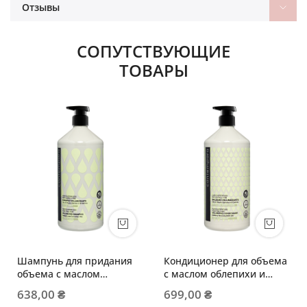
Отзывы
СОПУТСТВУЮЩИЕ
ТОВАРЫ
Шампунь для придания
Кондиционер для объема
объема с маслом
с маслом облепихи и
облепихи и огуречным
огуречным маслом
638,00 ₴
699,00 ₴
маслом