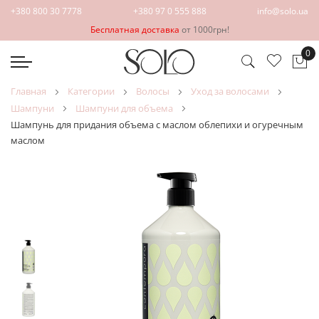
+380 800 30 7778
+380 97 0 555 888
info@solo.ua
Бесплатная доставка
от 1000грн!
0
Мо
главная
категории
волосы
уход за волосами
шампуни
шампуни для объема
Шампунь для придания объема с маслом облепихи и огуречным
маслом