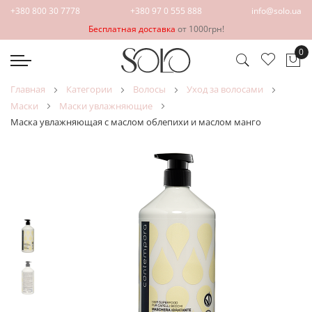
+380 800 30 7778
+380 97 0 555 888
info@solo.ua
Бесплатная доставка
от 1000грн!
0
Мо
главная
категории
волосы
уход за волосами
маски
маски увлажняющие
Маска увлажняющая с маслом облепихи и маслом манго