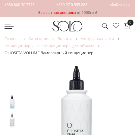
+380 800 30 7778
+380 97 0 555 888
info@solo.ua
Бесплатная доставка
от 1000грн!
0
Мо
главная
категории
волосы
уход за волосами
кондиционеры
кондиционеры для объема
OLIOSETA VOLUME Ламеллярный кондиционер