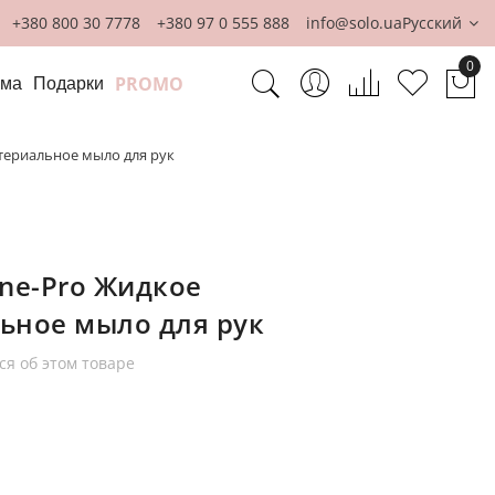
+380 800 30 7778
+380 97 0 555 888
info@solo.ua
Русский
0
PROMO
ома
Подарки
Мо
териальное мыло для рук
ene-Pro Жидкое
ьное мыло для рук
ся об этом товаре