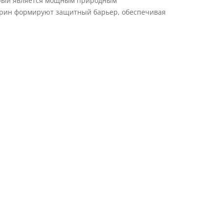
торый является мощным природным
церин формируют защитный барьер, обеспечивая