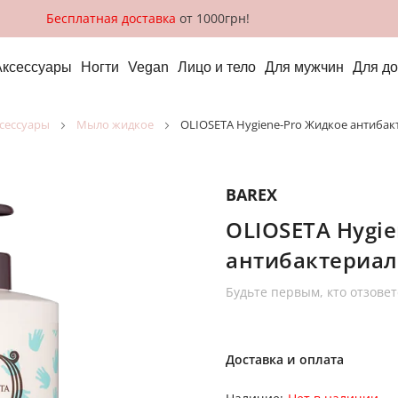
Бесплатная доставка
от 1000грн!
Аксессуары
Ногти
Vegan
Лицо и тело
Для мужчин
Для д
ксессуары
мыло жидкое
OLIOSETA Hygiene-Pro Жидкое антибак
BAREX
OLIOSETA Hygi
антибактериал
Будьте первым, кто отзовет
Доставка и оплата