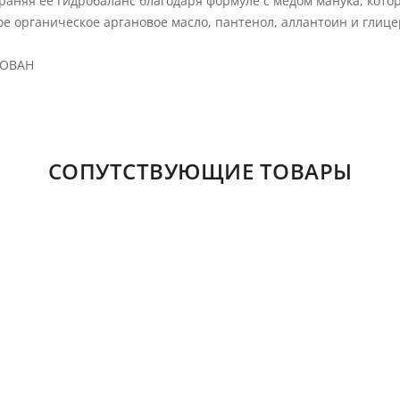
храняя ее гидробаланс благодаря формуле с медом манука, ко
е органическое аргановое масло, пантенол, аллантоин и гли
РОВАН
СОПУТСТВУЮЩИЕ ТОВАРЫ