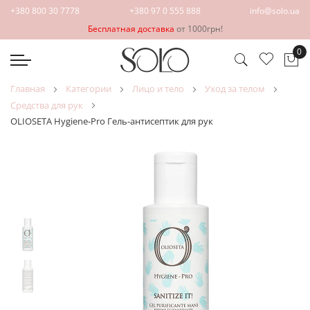
+380 800 30 7778
+380 97 0 555 888
info@solo.ua
Бесплатная доставка
от 1000грн!
0
Мо
главная
категории
лицо и тело
уход за телом
средства для рук
OLIOSETA Hygiene-Pro Гель-антисептик для рук