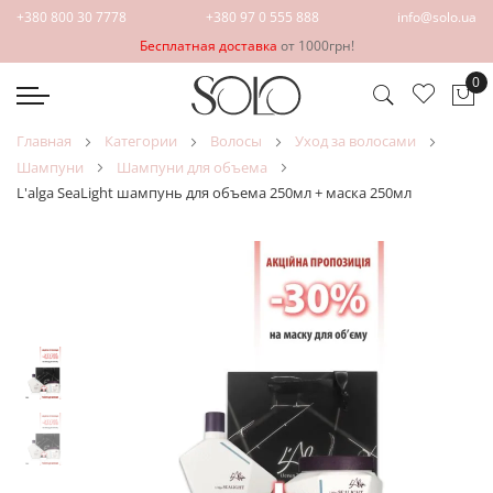
+380 800 30 7778
+380 97 0 555 888
info@solo.ua
Бесплатная доставка
от 1000грн!
0
Мо
главная
категории
волосы
уход за волосами
шампуни
шампуни для объема
L'alga SeaLight шампунь для объема 250мл + маска 250мл