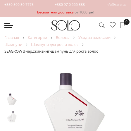
+380 800 30 7778
+380 97 0 555 888
info@solo.ua
Бесплатная доставка
от 1000грн!
0
Мо
главная
категории
волосы
уход за волосами
шампуни
шампуни для роста волос
SEAGROW Энерджайзинг-шампунь для роста волос