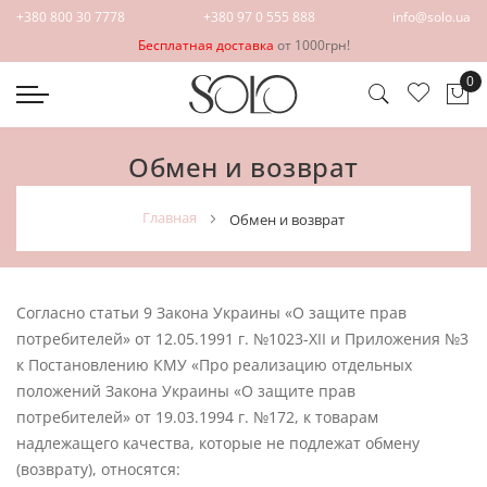
+380 800 30 7778
+380 97 0 555 888
info@solo.ua
Бесплатная доставка
от 1000грн!
0
Мо
Обмен и возврат
главная
обмен и возврат
Согласно статьи 9 Закона Украины «О защите прав
потребителей» от 12.05.1991 г. №1023-ХІІ и Приложения №3
к Постановлению КМУ «Про реализацию отдельных
положений Закона Украины «О защите прав
потребителей» от 19.03.1994 г. №172, к товарам
надлежащего качества, которые не подлежат обмену
(возврату), относятся: