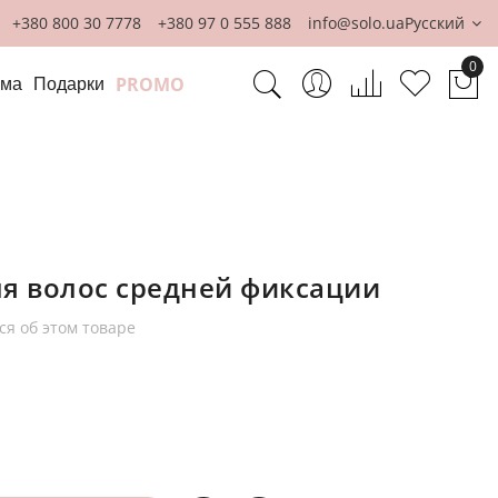
+380 800 30 7778
+380 97 0 555 888
info@solo.ua
Русский
0
PROMO
ома
Подарки
Мо
ля волос средней фиксации
ся об этом товаре