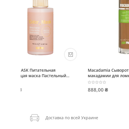
Macadamia Сыворотка с маслом
Macadam
ый
макадамии для ломких волос
маслом 
888,00 ₴
84,00 ₴
Доставка по всей Украине