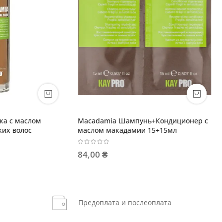
ia Шампунь+Кондиционер с
Pro-Sleek Дисциплинирующий
макадамии 15+15мл
шампунь для выпрямленных 
468,00 ₴
Предоплата и послеоплата