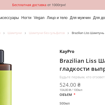
Бесплатная доставка
от 1000грн!
Аксессуары
Ногти
Vegan
Лицо и тело
Для мужчин
Для д
и
шампуни
шампуни без сульфатов
Brazilian Liss Шампу
KayPro
Brazilian Liss
гладкости вып
Будьте первым, кто отзовет
524.00 ₴
104,80 ₴ / 100мл
ОБЪЕМ
500мл