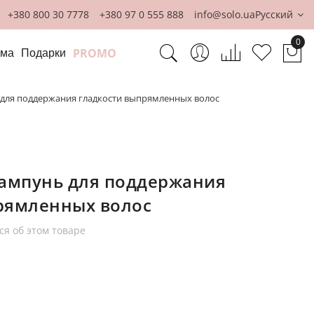
+380 800 30 7778
+380 97 0 555 888
info@solo.ua
Русский
0
PROMO
ома
Подарки
Мо
нь для поддержания гладкости выпрямленных волос
 Шампунь для поддержания
рямленных волос
ся об этом товаре