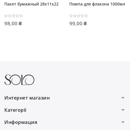
Пакет бумажный 28x11x22
Помпа для флакона 1000мл
98,00 ₴
99,00 ₴
Интернет магазин
Работаем каждый день:
Категорії
с 9:00 до 19:00
Волосы
Информация
0(800) 30 7778
Для мужчин
О нас