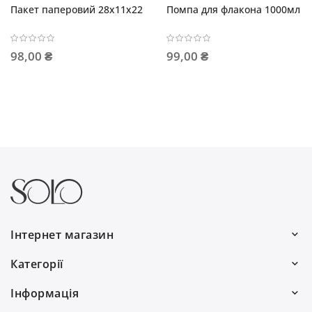
Пакет паперовий 28x11x22
Помпа для флакона 1000мл
98,00 ₴
99,00 ₴
Інтернет магазин
Ми працюємо:
Категорії
Пн–Пт: 10:00–19:00
Волосся
Інформація
Сб: 10:00–16:00
Для чоловіків
Про нас