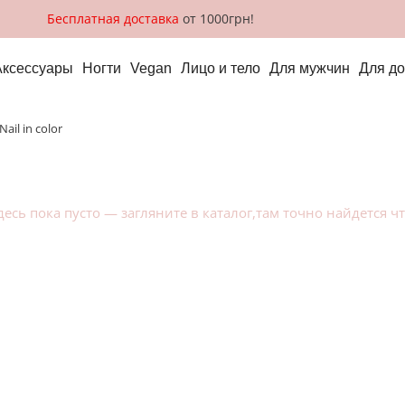
Бесплатная доставка
от 1000грн!
Аксессуары
Ногти
Vegan
Лицо и тело
Для мужчин
Для д
nail in color
десь пока пусто — загляните в
каталог
,там точно найдется ч