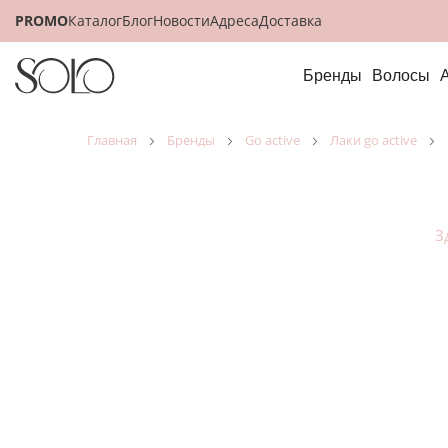
PROMO
Каталог
Блог
Новости
Адреса
Доставка
Бренды
Волосы
главная
бренды
go active
лаки go active
З