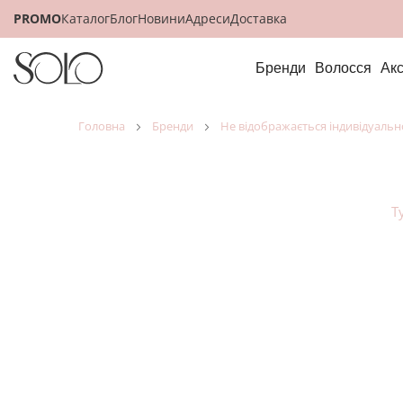
PROMO
Каталог
Блог
Новини
Адреси
Доставка
Бренди
Волосся
Ак
головна
бренди
не відображається індивідуальн
Т