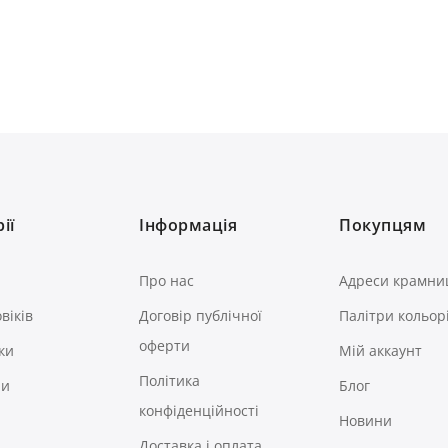
ії
Інформація
Покупцям
Про нас
Адреси крамни
віків
Договір публічної
Палітри кольор
оферти
ки
Мій аккаунт
Політика
ри
Блог
конфіденційності
Новини
Доставка і оплата