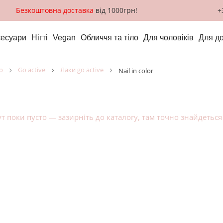
Безкоштовна доставка
від 1000грн!
+
сесуари
Нігті
Vegan
Обличчя та тіло
Для чоловіків
Для д
о
go active
лаки go active
nail in color
ут поки пусто — зазирніть до
каталогу
, там точно знайдеться