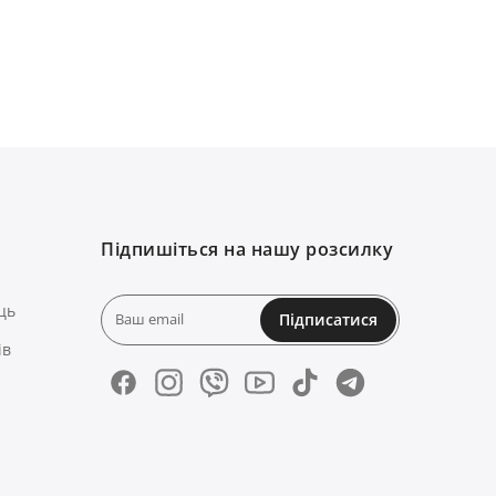
Підпишіться на нашу розсилку
ць
Підписатися
ів