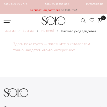
+380 800 30 7778
+380 97 0 555 888
info@solo.ua
Бесплатная доставка
от 1000грн!
0
Мо
главная
бренды
hairmed
hairmed уход для детей
Здесь пока пусто — загляните в
каталог
,там
точно найдется что-то интересное!