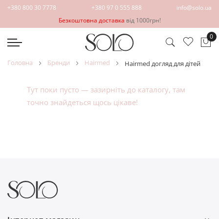
+380 800 30 7778
+380 97 0 555 888
info@solo.ua
Безкоштовна доставка
від 1000грн!
0
Ко
головна
бренди
hairmed
hairmed догляд для дітей
Тут поки пусто — зазирніть до
каталогу
, там
точно знайдеться щось цікаве!