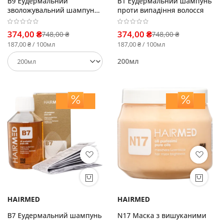
B9 Еудермальний
B1 Еудермальний шампунь
зволожувальний шампунь
проти випадіння волосся
для сухого волосся
374,00 ₴
374,00 ₴
748,00 ₴
748,00 ₴
187,00 ₴ / 100мл
187,00 ₴ / 100мл
200мл
HAIRMED
HAIRMED
B7 Еудермальний шампунь
N17 Маска з вишуканими