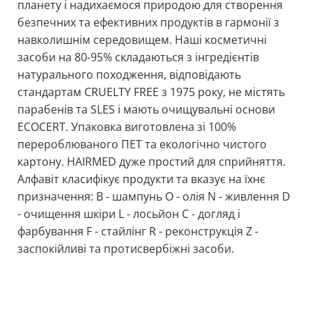
планету і надихаємося природою для створення
безпечних та ефективних продуктів в гармонії з
навколишнім середовищем. Наші косметичні
засоби на 80-95% складаються з інгредієнтів
натурального походження, відповідають
стандартам CRUELTY FREE з 1975 року, не містять
парабенів та SLES і мають очищувальні основи
ECOCERT. Упаковка виготовлена зі 100%
перероблюваного ПЕТ та екологічно чистого
картону. HAIRMED дуже простий для сприйняття.
Алфавіт класифікує продукти та вказує на їхнє
призначення: B - шампунь О - олія N - живлення D
- очищення шкіри L - лосьйон C - догляд і
фарбування F - стайлінг R - реконструкція Z -
заспокійливі та протисвербіжні засоби.