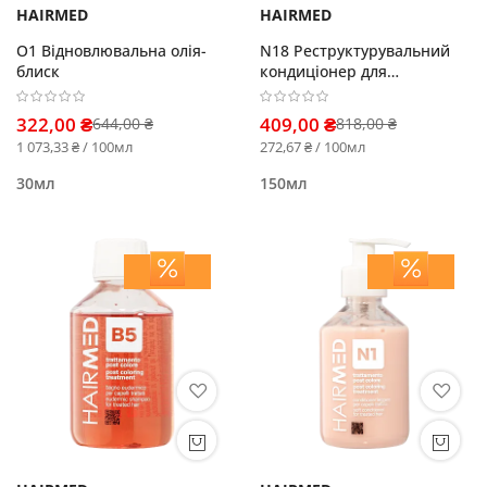
HAIRMED
HAIRMED
O1 Відновлювальна олія-
N18 Реструктурувальний
блиск
кондиціонер для
пошкодженого і ламкого
волосся
322,00 ₴
409,00 ₴
644,00 ₴
818,00 ₴
1 073,33 ₴ / 100мл
272,67 ₴ / 100мл
30мл
150мл