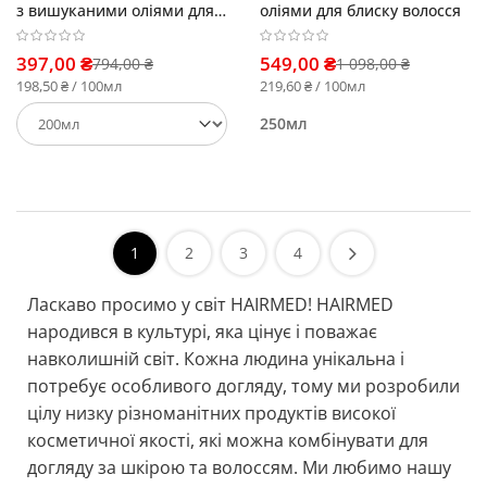
з вишуканими оліями для
оліями для блиску волосся
блиску волосся
397,00 ₴
549,00 ₴
794,00 ₴
1 098,00 ₴
198,50 ₴ / 100мл
219,60 ₴ / 100мл
250мл
1
2
3
4
Ласкаво просимо у світ HAIRMED! HAIRMED
народився в культурі, яка цінує і поважає
навколишній світ. Кожна людина унікальна і
потребує особливого догляду, тому ми розробили
цілу низку різноманітних продуктів високої
косметичної якості, які можна комбінувати для
догляду за шкірою та волоссям. Ми любимо нашу