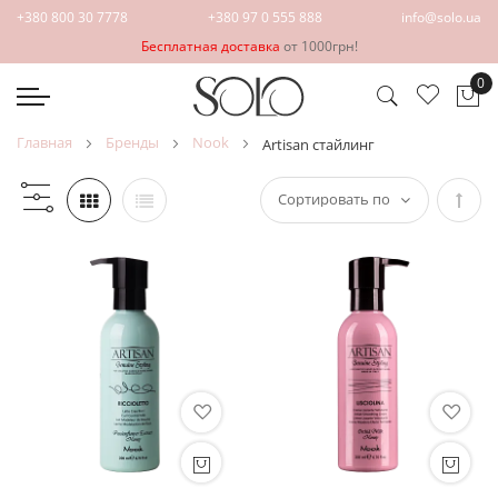
+380 800 30 7778
+380 97 0 555 888
info@solo.ua
Бесплатная доставка
от 1000грн!
0
Мо
главная
бренды
nook
artisan стайлинг
Зада
напр
по
убыв