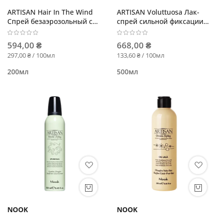
ARTISAN Hair In The Wind
ARTISAN Voluttuosa Лак-
Спрей безаэрозольный с
спрей сильной фиксации
эффектом мокрых волос
для применения при
влажной погоде
594,00 ₴
668,00 ₴
297,00 ₴ / 100мл
133,60 ₴ / 100мл
200мл
500мл
NOOK
NOOK