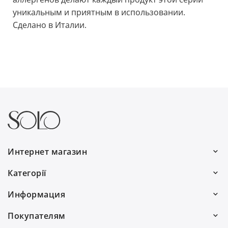
уникальным и приятным в использовании.
Сделано в Италии.
Интернет магазин
Работаем каждый день:
Категорії
с 9:00 до 19:00
Волосы
Информация
0(800) 30 7778
Для мужчин
О нас
Покупателям
(097) 055 58 88
Подарки
Договор публичной оферты