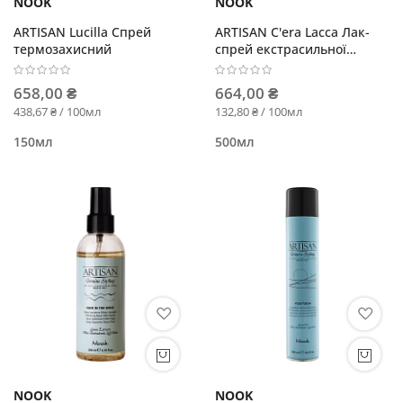
NOOK
NOOK
ARTISAN Lucilla Спрей
ARTISAN C'era Lacca Лак-
термозахисний
спрей екстрасильної
фіксації
658,00 ₴
664,00 ₴
438,67 ₴ / 100мл
132,80 ₴ / 100мл
150мл
500мл
NOOK
NOOK