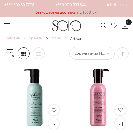
+380 800 30 7778
+380 97 0 555 888
info@solo.ua
Безкоштовна доставка
від 1000грн!
0
Ко
головна
бренди
nook
artisan
Сорт
у
поря
збіл