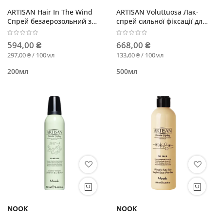
ARTISAN Hair In The Wind
ARTISAN Voluttuosa Лак-
Спрей безаерозольний з
спрей сильної фіксації для
ефектом мокрого волосся
застосування при вологій
погоді
594,00 ₴
668,00 ₴
297,00 ₴ / 100мл
133,60 ₴ / 100мл
200мл
500мл
NOOK
NOOK