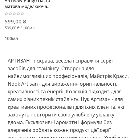
ARTISAN Pongo Паста
матова моделююча
сильної фіксації
599,00 ₴
599,00 ₴ / 100мл
100мл
АРТИЗАН - яскрава, весела і справжня серія
засобів для стайлінгу. Створена для
найвимогливіших професіоналів, Майстрів Краси.
Nook Artisan - для вираження оригінальності,
креативності та енергії. Колекція підходить для
самих різних технік стайлінгу. Нук Артизан - для
креативних професіоналів і для їхніх клієнтів, які
захочуть повторити свою улюблену укладку
вдома. Ексклюзивні аромати і формули без
алергенів роблять кожен продукт цієї серії
унікальним і приємним у використанні. Зроблено