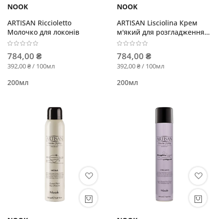
NOOK
NOOK
ARTISAN Riccioletto
ARTISAN Lisciolina Крем
Молочко для локонів
м'який для розгладження
волосся
784,00 ₴
784,00 ₴
392,00 ₴ / 100мл
392,00 ₴ / 100мл
200мл
200мл