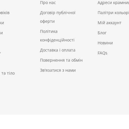
Про нас
Адреси крамни
віків
Договір публічної
Палітри кольор
оферти
ки
Мій аккаунт
Політика
ри
Блог
конфіденційності
Новини
Доставка і оплата
у
FAQs
Повернення та обмін
Зв'язатися з нами
та тіло