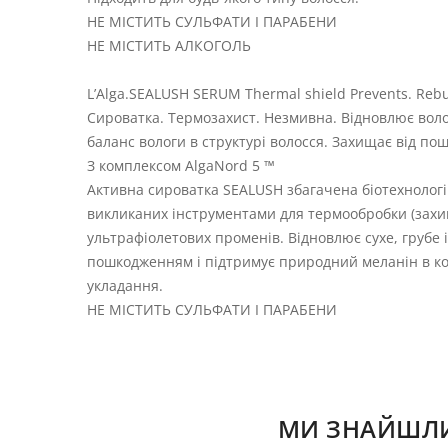
НЕ МІСТИТЬ СУЛЬФАТИ І ПАРАБЕНИ
НЕ МІСТИТЬ АЛКОГОЛЬ
L’Alga.SEALUSH SERUM Thermal shield Prevents. Rebui
Сироватка. Термозахист. Незмивна. Відновлює воло
баланс вологи в структурі волосся. Захищає від по
З комплексом AlgaNord 5 ™
Активна сироватка SEALUSH збагачена біотехнологі
викликаних інструментами для термообробки (захи
ультрафіолетових променів. Відновлює сухе, грубе 
пошкодженням і підтримує природний меланін в кож
укладання.
НЕ МІСТИТЬ СУЛЬФАТИ І ПАРАБЕНИ
МИ ЗНАЙШЛИ 