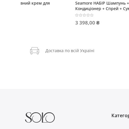
L'Alga SeaCurl шампунь 250мл + маска
SEAREST
 чорна
250мл + крем для стайлінгу 250мл
пептидам
жорстко
3 353,00 ₴
1 924,2
3 979,00 ₴
Доставка по всій Україні
Категор