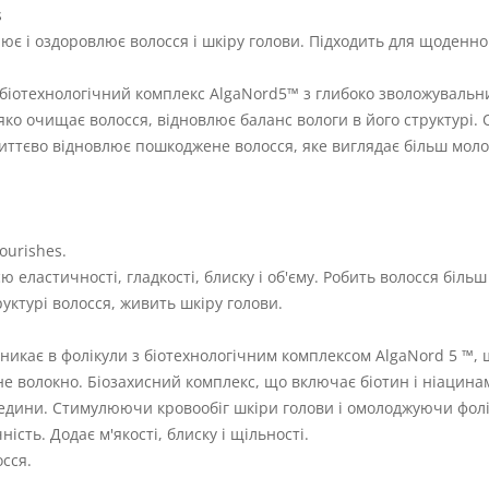
s
нює і оздоровлює волосся і шкіру голови. Підходить для щоденно
іотехнологічний комплекс AlgaNord5™ з глибоко зволожувальни
яко очищає волосся, відновлює баланс вологи в його структурі
ттєво відновлює пошкоджене волосся, яке виглядає більш молод
ourishes.
ю еластичності, гладкості, блиску і об'єму. Робить волосся біл
уктурі волосся, живить шкіру голови.
кає в фолікули з біотехнологічним комплексом AlgaNord 5 ™, 
не волокно. Біозахисний комплекс, що включає біотин і ніацин
редини. Стимулюючи кровообіг шкіри голови і омолоджуючи фолі
сть. Додає м'якості, блиску і щільності.
осся.