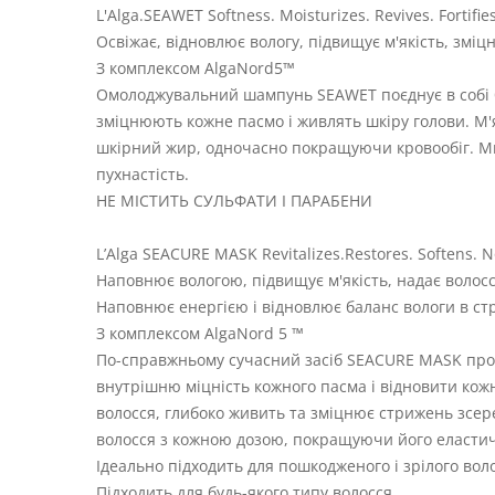
L'Alga.SEAWET Softness. Moisturizes. Revives. Fortifie
Освіжає, відновлює вологу, підвищує м'якість, зміц
З комплексом AlgaNord5™
Омолоджувальний шампунь SEAWET поєднує в собі б
зміцнюють кожне пасмо і живлять шкіру голови. М'
шкірний жир, одночасно покращуючи кровообіг. Ми
пухнастість.
НЕ МІСТИТЬ СУЛЬФАТИ І ПАРАБЕНИ
L’Alga SEACURE MASK Revitalizes.Restores. Softens. N
Наповнює вологою, підвищує м'якість, надає волосс
Наповнює енергією і відновлює баланс вологи в стр
З комплексом AlgaNord 5 ™
По-справжньому сучасний засіб SEACURE MASK прони
внутрішню міцність кожного пасма і відновити кож
волосся, глибоко живить та зміцнює стрижень зсе
волосся з кожною дозою, покращуючи його еластичні
Ідеально підходить для пошкодженого і зрілого вол
Підходить для будь-якого типу волосся.