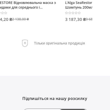
 волосся
SEALUSH Сироватка термозахисна
L'Alga 
мл
відновлювальна
маска 2
1 618,20 ₴
3 508,
1 798,00 ₴
Тільки оригінальна продукція
Підпишіться на нашу розсилку