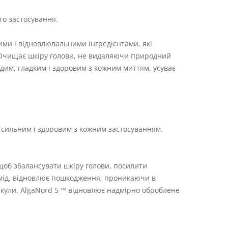
го застосування.
ми і відновлювальними інгредієнтами, які
. Очищає шкіру голови, не видаляючи природний
им, гладким і здоровим з кожним миттям, усуває
ьш сильним і здоровим з кожним застосуванням.
щоб збалансувати шкіру голови, посилити
амід, відновлює пошкодження, проникаючи в
кули, AlgaNord 5 ™ відновлює надмірно оброблене