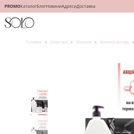
PROMO
Каталог
Блог
Новини
Адреси
Доставка
головна
категорії
волосся
волосся догляд