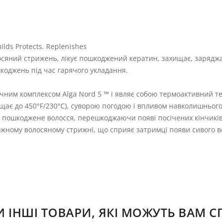
lds Protects. Replenishes
сяний стрижень, лікує пошкоджений кератин, захищає, заряджа
шкоджень під час гарячого укладання.
чним комплексом Alga Nord 5 ™ і являє собою термоактивний те
щає до 450°F/230°C), суворою погодою і впливом навколишнього
і пошкоджене волосся, перешкоджаючи появі посічених кінчиків.
ному волосяному стрижні, що сприяє затримці появи сивого вол
ІНШІ ТОВАРИ, ЯКІ МОЖУТЬ ВАМ 