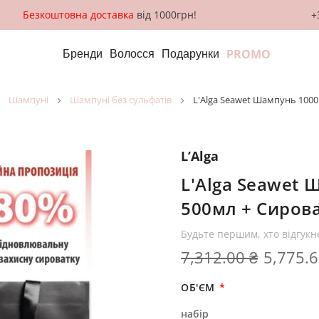
Безкоштовна доставка
від 1000грн!
+
PROMO
Бренди
Волосся
Подарунки
шампуні
шампуні без сульфатів
L'Alga Seawet Шампунь 1000
L’Alga
L'Alga Seawet 
500мл + Сиров
Будьте першим, хто відгукн
7,312.00 ₴
5,775.6
ОБ'ЄМ
набір