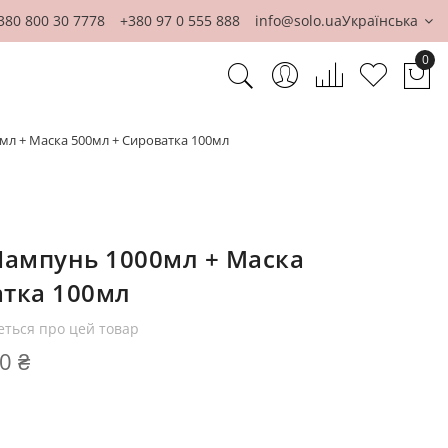
380 800 30 7778
+380 97 0 555 888
info@solo.ua
Українська
0
Ко
мл + Маска 500мл + Сироватка 100мл
Шампунь 1000мл + Маска
атка 100мл
еться про цей товар
0 ₴