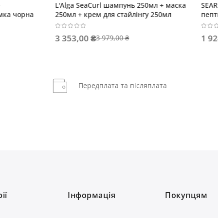
ORE Відновлювальна маска з
L'Alga SeaRestore для тонкого
и для середнього і
Шампунь 200мл + Маска 200
го волосся
0 ₴
3 187,30 ₴
2 138,00 ₴
3 686,00 ₴
Передплата та післяплата
ії
Інформація
Покупцям