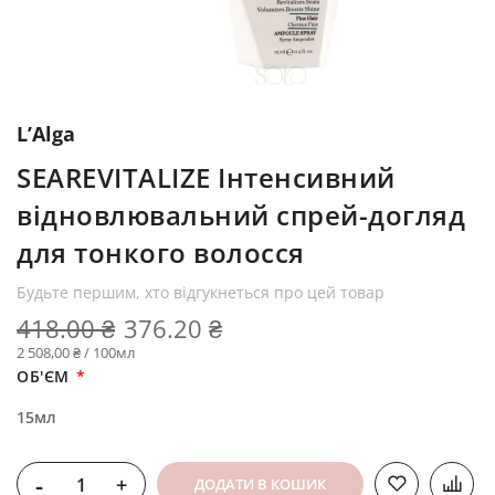
L’Alga
SEAREVITALIZE Інтенсивний
відновлювальний спрей-догляд
для тонкого волосся
Будьте першим, хто відгукнеться про цей товар
418.00 ₴
376.20 ₴
2 508,00 ₴ / 100мл
ОБ'ЄМ
15мл
-
+
ДОДАТИ В КОШИК