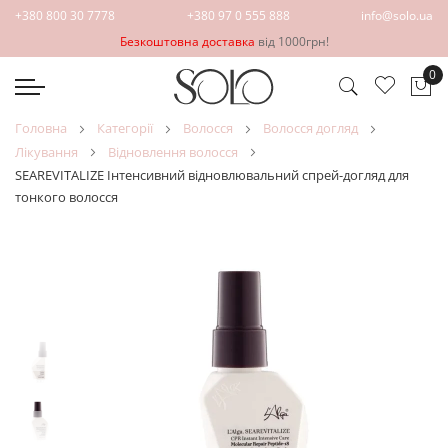
+380 800 30 7778
+380 97 0 555 888
info@solo.ua
Безкоштовна доставка
від 1000грн!
0
Ко
головна
категорії
волосся
волосся догляд
лікування
відновлення волосся
SEAREVITALIZE Інтенсивний відновлювальний спрей-догляд для
тонкого волосся