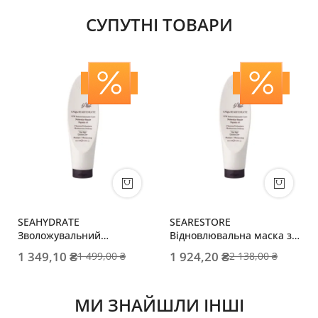
СУПУТНІ ТОВАРИ
SEAHYDRATE
SEARESTORE
Зволожувальний
Відновлювальна маска з
шампунь з пептидами
пептидами для тонкого
1 349,10 ₴
1 924,20 ₴
1 499,00 ₴
2 138,00 ₴
для тонкого волосся
волосся
МИ ЗНАЙШЛИ ІНШІ