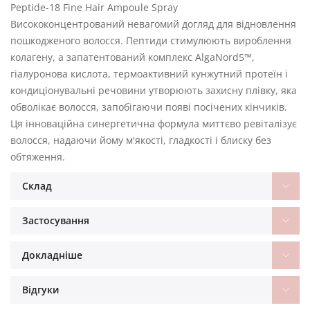
Peptide-18 Fine Hair Ampoule Spray
Висококонцентрований невагомий догляд для відновлення
пошкодженого волосся. Пептиди стимулюють вироблення
колагену, а запатентований комплекс AlgaNord5™,
гіалуронова кислота, термоактивний кунжутний протеїн і
кондиціонувальні речовини утворюють захисну плівку, яка
обволікає волосся, запобігаючи появі посічених кінчиків.
Ця інноваційна синергетична формула миттєво ревіталізує
волосся, надаючи йому м'якості, гладкості і блиску без
обтяження.
Склад
Застосування
Докладніше
Відгуки