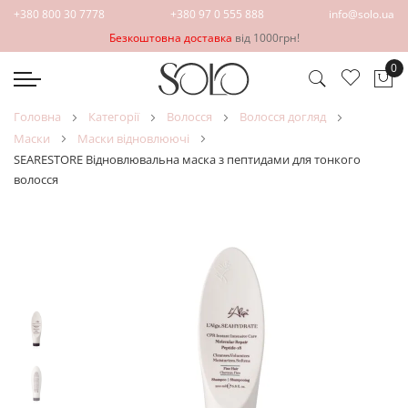
+380 800 30 7778
+380 97 0 555 888
info@solo.ua
Безкоштовна доставка
від 1000грн!
0
Ко
головна
категорії
волосся
волосся догляд
маски
маски відновлюючі
SEARESTORE Відновлювальна маска з пептидами для тонкого
волосся