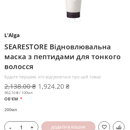
L’Alga
SEARESTORE Відновлювальна
маска з пептидами для тонкого
волосся
Будьте першим, хто відгукнеться про цей товар
2,138.00 ₴
1,924.20 ₴
962,10 ₴ / 100мл
ОБ'ЄМ
200мл
-
+
ДОДАТИ В КОШИК