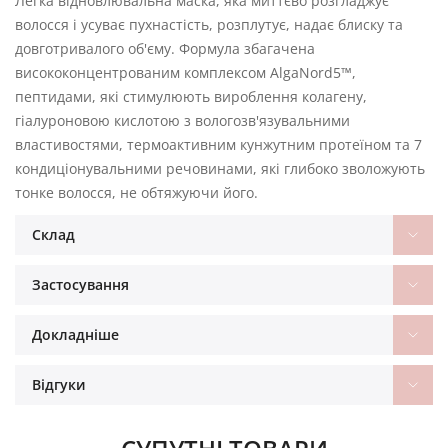
Легка відновлювальна маска, яка миттєво розгладжує
волосся і усуває пухнастість, розплутує, надає блиску та
довготривалого об'єму. Формула збагачена
висококонцентрованим комплексом AlgaNord5™,
пептидами, які стимулюють вироблення колагену,
гіалуроновою кислотою з вологозв'язувальними
властивостями, термоактивним кунжутним протеїном та 7
кондиціонувальними речовинами, які глибоко зволожують
тонке волосся, не обтяжуючи його.
Склад
Застосування
Докладніше
Відгуки