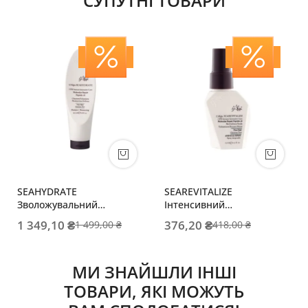
СУПУТНІ ТОВАРИ
SEAHYDRATE
SEAREVITALIZE
Зволожувальний
Інтенсивний
шампунь з пептидами
відновлювальний спрей-
1 349,10 ₴
376,20 ₴
1 499,00 ₴
418,00 ₴
для тонкого волосся
догляд для тонкого
волосся
МИ ЗНАЙШЛИ ІНШІ
ТОВАРИ, ЯКІ МОЖУТЬ