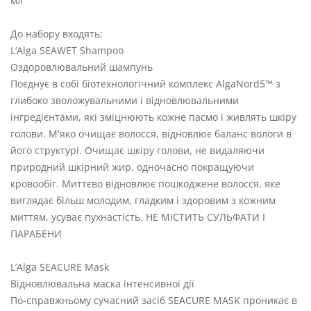
мл
До набору входять:
L’Alga SEAWET Shampoo
Оздоровлювальний шампунь
Поєднує в собі біотехнологічний комплекс AlgaNord5™ з
глибоко зволожувальними і відновлювальними
інгредієнтами, які зміцнюють кожне пасмо і живлять шкіру
голови. М'яко очищає волосся, відновлює баланс вологи в
його структурі. Очищає шкіру голови, не видаляючи
природний шкірний жир, одночасно покращуючи
кровообіг. Миттєво відновлює пошкоджене волосся, яке
виглядає більш молодим, гладким і здоровим з кожним
миттям, усуває пухнастість. НЕ МІСТИТЬ СУЛЬФАТИ І
ПАРАБЕНИ
L’Alga SEACURE Mask
Відновлювальна маска інтенсивної дії
По-справжньому сучасний засіб SEACURE MASK проникає в