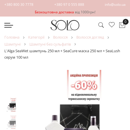
+380 800 30 7778
+380 97 0 555 888
info@solo.ua
Безкоштовна доставка
від 1000грн!
0
Ко
головна
категорії
волосся
волосся догляд
шампуні
шампуні без сульфатів
L'Alga SeaWet шампунь 250 мл + SeaCure маска 250 мл + SeaLush
серум 100 мл