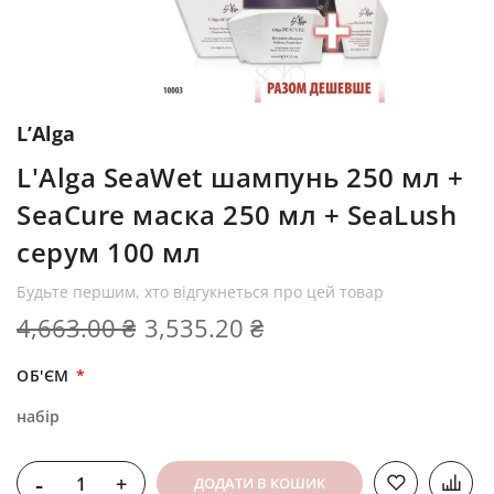
L’Alga
L'Alga SeaWet шампунь 250 мл +
SeaCure маска 250 мл + SeaLush
серум 100 мл
Будьте першим, хто відгукнеться про цей товар
4,663.00 ₴
3,535.20 ₴
ОБ'ЄМ
набір
-
+
ДОДАТИ В КОШИК