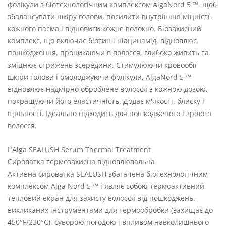
фолікули з біотехнологічним комплексом AlgaNord 5 ™, щоб
збалансувати шкіру голови, посилити внутрішню міцність
кожного пасма і відновити кожне волокно. Біозахисний
комплекс, що включає біотин і ніацинамід, відновлює
пошкодження, проникаючи в волосся, глибоко живить та
зміцнює стрижень зсередини. Стимулюючи кровообіг
шкіри голови і омолоджуючи фолікули, AlgaNord 5 ™
відновлює надмірно оброблене волосся з кожною дозою,
покращуючи його еластичність. Додає м'якості, блиску і
щільності. Ідеально підходить для пошкодженого і зрілого
волосся.
L’Alga SEALUSH Serum Thermal Treatment
Сироватка термозахисна відновлювальна
Активна сироватка SEALUSH збагачена біотехнологічним
комплексом Alga Nord 5 ™ і являє собою термоактивний
тепловий екран для захисту волосся від пошкоджень,
викликаних інструментами для термообробки (захищає до
450°F/230°C), суворою погодою і впливом навколишнього