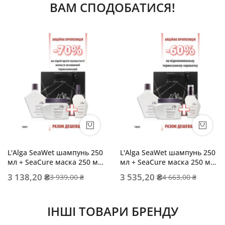
ВАМ СПОДОБАТИСЯ!
L'Alga SeaWet шампунь 250
L'Alga SeaWet шампунь 250
мл + SeaCure маска 250 мл
мл + SeaCure маска 250 мл
+ SeaMist спрей 100 мл
+ SeaLush серум 100 мл
3 138,20 ₴
3 535,20 ₴
3 939,00 ₴
4 663,00 ₴
ІНШІ ТОВАРИ БРЕНДУ