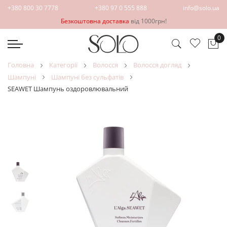
+380 800 30 7778
+380 97 0 555 888
info@solo.ua
Безкоштовна доставка
від 1000грн!
0
Ко
головна
категорії
волосся
волосся догляд
шампуні
шампуні без сульфатів
SEAWET Шампунь оздоровлювальний