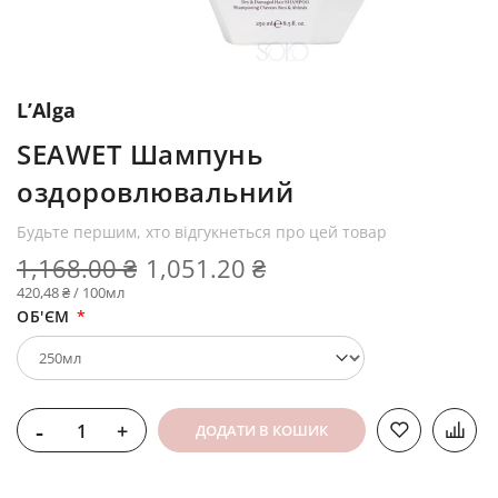
L’Alga
SEAWET Шампунь
оздоровлювальний
Будьте першим, хто відгукнеться про цей товар
1,168.00 ₴
1,051.20 ₴
420,48 ₴ / 100мл
ОБ'ЄМ
-
+
ДОДАТИ В КОШИК