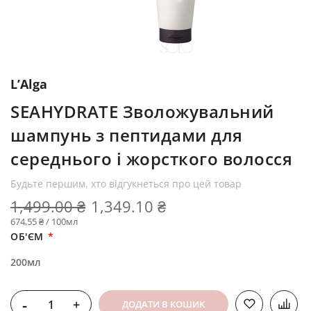
L’Alga
SEAHYDRATE Зволожувальний
шампунь з пептидами для
середнього і жорсткого волосся
Будьте першим, хто відгукнеться про цей товар
1,499.00 ₴
1,349.10 ₴
674,55 ₴ / 100мл
ОБ'ЄМ
200мл
-
+
ДОДАТИ В КОШИК