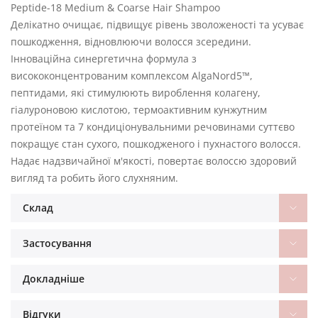
Peptide-18 Medium & Coarse Hair Shampoo
Делікатно очищає, підвищує рівень зволоженості та усуває
пошкодження, відновлюючи волосся зсередини.
Інноваційна синергетична формула з
висококонцентрованим комплексом AlgaNord5™,
пептидами, які стимулюють вироблення колагену,
гіалуроновою кислотою, термоактивним кунжутним
протеїном та 7 кондиціонувальними речовинами суттєво
покращує стан сухого, пошкодженого і пухнастого волосся.
Надає надзвичайної м'якості, повертає волоссю здоровий
вигляд та робить його слухняним.
Склад
Застосування
Докладніше
Відгуки