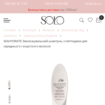
+380 800 30 7778
+380 97 0 555 888
info@solo.ua
Безкоштовна доставка
від 1000грн!
0
Ко
головна
категорії
волосся
волосся догляд
шампуні
шампуні без сульфатів
SEAHYDRATE Зволожувальний шампунь з пептидами для
середнього і жорсткого волосся