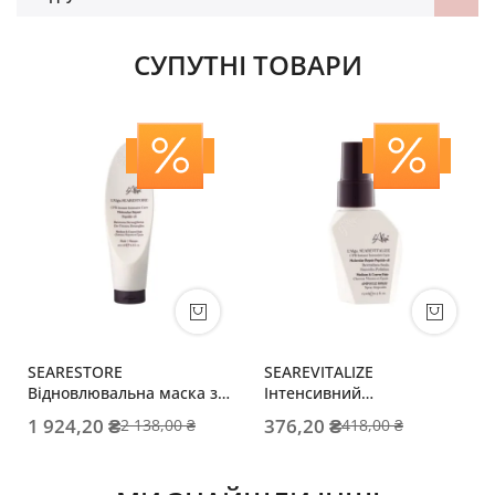
СУПУТНІ ТОВАРИ
SEARESTORE
SEAREVITALIZE
Відновлювальна маска з
Інтенсивний
пептидами для
відновлювальний спрей-
1 924,20 ₴
376,20 ₴
2 138,00 ₴
418,00 ₴
середнього і жорсткого
догляд для середнього
волосся
волосся