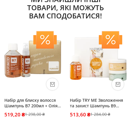
ТОВАРИ, ЯКІ МОЖУТЬ
ВАМ СПОДОБАТИСЯ!
Набір для блиску волосся
Набір TRY ME Зволоження
Шампунь B7 200мл + Олія
та захист Шампунь B9
O1 30мл
100мл + Маска N6 100м +
519,20 ₴
513,60 ₴
1 298,00 ₴
1 284,00 ₴
Крем F6 100мл