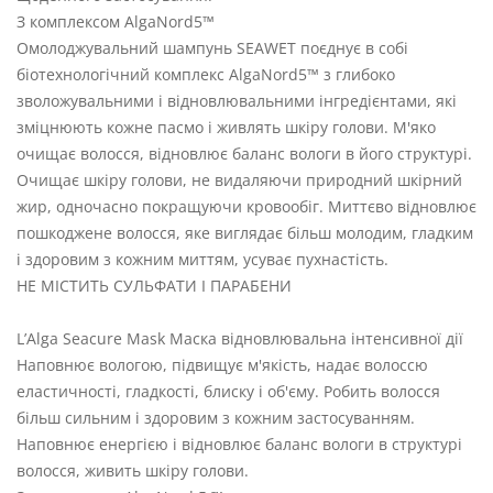
З комплексом AlgaNord5™
Омолоджувальний шампунь SEAWET поєднує в собі
біотехнологічний комплекс AlgaNord5™ з глибоко
зволожувальними і відновлювальними інгредієнтами, які
зміцнюють кожне пасмо і живлять шкіру голови. М'яко
очищає волосся, відновлює баланс вологи в його структурі.
Очищає шкіру голови, не видаляючи природний шкірний
жир, одночасно покращуючи кровообіг. Миттєво відновлює
пошкоджене волосся, яке виглядає більш молодим, гладким
і здоровим з кожним миттям, усуває пухнастість.
НЕ МІСТИТЬ СУЛЬФАТИ І ПАРАБЕНИ
L’Alga Seacure Mask Маска відновлювальна інтенсивної дії
Наповнює вологою, підвищує м'якість, надає волоссю
еластичності, гладкості, блиску і об'єму. Робить волосся
більш сильним і здоровим з кожним застосуванням.
Наповнює енергією і відновлює баланс вологи в структурі
волосся, живить шкіру голови.