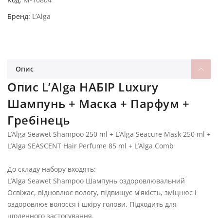
Бренд
L’Alga
Опис
Опис L’Alga НАБІР Luxury
Шампунь + Маска + Парфум +
Гребінець
L’Alga Seawet Shampoo 250 ml + L’Alga Seacure Mask 250 ml +
L’Alga SEASCENT Hair Perfume 85 ml + L’Alga Comb
До складу набору входять:
L’Alga Seawet Shampoo Шампунь оздоровлювальний
Освіжає, відновлює вологу, підвищує м'якість, зміцнює і
оздоровлює волосся і шкіру голови. Підходить для
щоденного застосування.