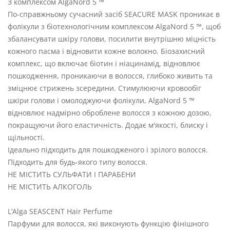
З комплексом AlgaNord 5 ™
По-справжньому сучасний засіб SEACURE MASK проникає в
фолікули з біотехнологічним комплексом AlgaNord 5 ™, щоб
збалансувати шкіру голови, посилити внутрішню міцність
кожного пасма і відновити кожне волокно. Біозахисний
комплекс, що включає біотин і ніацинамід, відновлює
пошкодження, проникаючи в волосся, глибоко живить та
зміцнює стрижень зсередини. Стимулюючи кровообіг
шкіри голови і омолоджуючи фолікули, AlgaNord 5 ™
відновлює надмірно оброблене волосся з кожною дозою,
покращуючи його еластичність. Додає м'якості, блиску і
щільності.
Ідеально підходить для пошкодженого і зрілого волосся.
Підходить для будь-якого типу волосся.
НЕ МІСТИТЬ СУЛЬФАТИ І ПАРАБЕНИ
НЕ МІСТИТЬ АЛКОГОЛЬ
L’Alga SEASCENT Hair Perfume
Парфуми для волосся, які виконують функцію фінішного