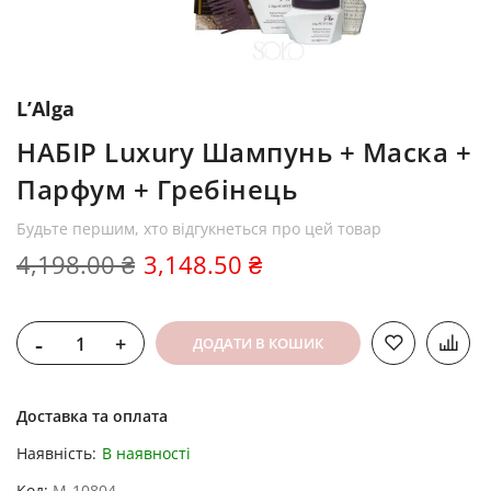
L’Alga
НАБІР Luxury Шампунь + Маска +
Парфум + Гребінець
Будьте першим, хто відгукнеться про цей товар
4,198.00 ₴
3,148.50 ₴
-
+
ДОДАТИ В КОШИК
Доставка та оплата
Наявність:
В наявності
Код
M-10804