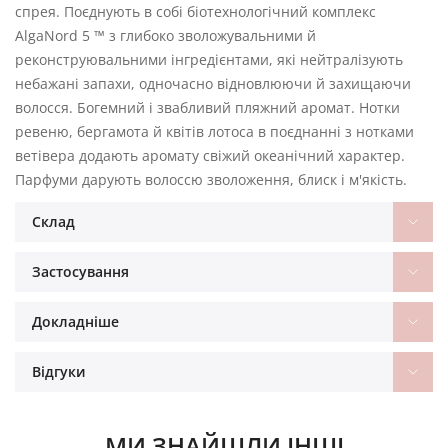
спрея. Поєднують в собі біотехнологічний комплекс
AlgaNord 5 ™ з глибоко зволожувальними й
реконструювальними інгредієнтами, які нейтралізують
небажані запахи, одночасно відновлюючи й захищаючи
волосся. Богемний і звабливий пляжний аромат. Нотки
ревеню, бергамота й квітів лотоса в поєднанні з нотками
ветівера додають аромату свіжий океанічний характер.
Парфуми дарують волоссю зволоження, блиск і м'якість.
Склад
Застосування
Докладніше
Відгуки
МИ ЗНАЙШЛИ ІНШІ