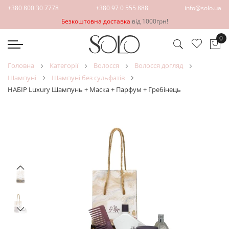
+380 800 30 7778
+380 97 0 555 888
info@solo.ua
Безкоштовна доставка
від 1000грн!
0
Ко
головна
категорії
волосся
волосся догляд
шампуні
шампуні без сульфатів
НАБІР Luxury Шампунь + Маска + Парфум + Гребінець
Перейти
Перейти
до
до
кінця
початку
галереї
галереї
зображень
зображень