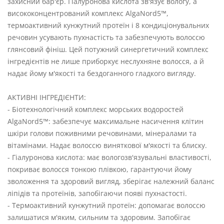
захисний бар'єр. Гіалуронова кислота зв'язує вологу, а
висококонцентрований комплекс AlgaNord5™,
термоактивний кунжутний протеїн і 8 кондиціонувальних
речовин усувають пухнастість та забезпечують волоссю
глянсовий фініш. Цей потужний синергетичний комплекс
інгредієнтів не лише приборкує неслухняне волосся, а й
надає йому м'якості та бездоганного гладкого вигляду.
АКТИВНІ ІНГРЕДІЄНТИ:
- Біотехнологічний комплекс морських водоростей
AlgaNord5™: забезпечує максимальне насичення клітин
шкіри голови поживними речовинами, мінералами та
вітамінами. Надає волоссю виняткової м'якості та блиску.
- Гіалуронова кислота: має вологозв'язувальні властивості,
покриває волосся тонкою плівкою, гарантуючи йому
зволоження та здоровий вигляд, зберігає належний баланс
ліпідів та протеїнів, запобігаючи появі пухнастості.
- Термоактивний кунжутний протеїн: допомагає волоссю
залишатися м'яким, сильним та здоровим. Запобігає