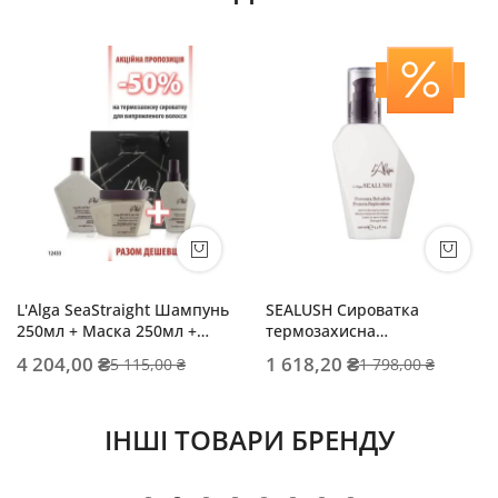
L'Alga SeaStraight Шампунь
SEALUSH Сироватка
250мл + Маска 250мл +
термозахисна
Термозахисна сироватка
відновлювальна
4 204,00 ₴
1 618,20 ₴
5 115,00 ₴
1 798,00 ₴
100мл
ІНШІ ТОВАРИ БРЕНДУ