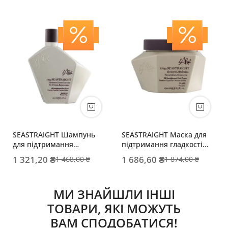
SEASTRAIGHT Шампунь
SEASTRAIGHT Маска для
для підтримання
підтримання гладкості
гладкості випрямленого
випрямленого волосся
1 321,20 ₴
1 686,60 ₴
1 468,00 ₴
1 874,00 ₴
волосся
МИ ЗНАЙШЛИ ІНШІ
ТОВАРИ, ЯКІ МОЖУТЬ
ВАМ СПОДОБАТИСЯ!