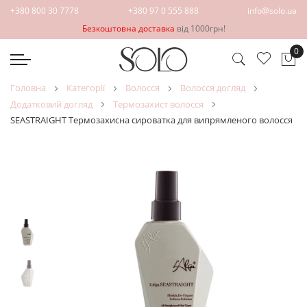
+380 800 30 7778
+380 97 0 555 888
info@solo.ua
Безкоштовна доставка
від 1000грн!
0
Ко
головна
категорії
волосся
волосся догляд
додатковий догляд
термозахист волосся
SEASTRAIGHT Термозахисна сироватка для випрямленого волосся