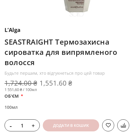
L’Alga
SEASTRAIGHT Термозахисна
сироватка для випрямленого
волосся
Будьте першим, хто відгукнеться про цей товар
1,724.00 ₴
1,551.60 ₴
1 551,60 ₴ / 100мл
ОБ'ЄМ
100мл
-
+
ДОДАТИ В КОШИК