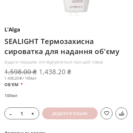
L’Alga
SEALIGHT Термозахисна
сироватка для надання об'єму
Будьте першим, хто відгукнеться про цей товар
1,598.00 ₴
1,438.20 ₴
1 438,20 ₴ / 100мл
ОБ'ЄМ
100мл
-
+
ДОДАТИ В КОШИК