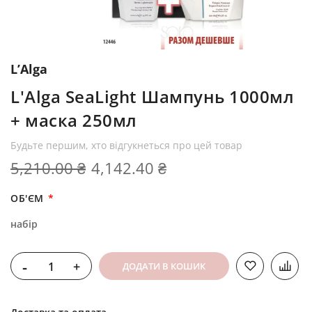
L’Alga
L'Alga SeaLight Шампунь 1000мл
+ маска 250мл
Будьте першим, хто відгукнеться про цей товар
5,210.00 ₴
4,142.40 ₴
ОБ'ЄМ
набір
-
+
ДОДАТИ В КОШИК