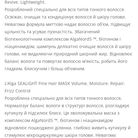
Revive. Lightweight.
Розроблений спеціально для всіх типів тонкого волосся.
Освіжає, очищає та кондиціонує волосся й шкіру голови.
Невагома формула миттєво надає волоссю об'єм, підвищує
щільність та усуває пухнастість. Збагачений
біотехнологічним комплексом AlgaNord5 ™, біотином і
ніацинамідом, шампунь делікатно очищає волосся й шкіру
голови, не видаляючи природний шкірний жир. Відновлює
баланс вологи та повертає волоссю м'якість, робить його
гладким, блискучим і більш об'ємним.
L’Alga SEALIGHT Fine Hair MASK Volume. Moisture. Repair.
Frizz Control
Розроблена спеціально для всіх типів тонкого волосся.
Нормалізує баланс вологи в структурі волосся, розгладжує
кутикулу й підсилює блиск. Ця зволожувальна маска з
комплексом AlgaNord5 ™, біотином і ніацинамідом
відновлює пошкоджені ділянки, глибоко живить кутикулу й
стимулює мікроциркуляцію шкіри голови. Невагома