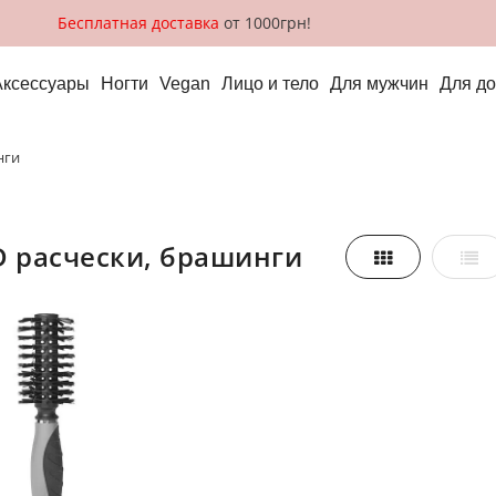
Бесплатная доставка
от 1000грн!
Аксессуары
Ногти
Vegan
Лицо и тело
Для мужчин
Для д
нги
ED расчески, брашинги
Сетка
Спи
реть,