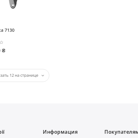
ка 7130
 ₴
ії
Информация
Покупателя