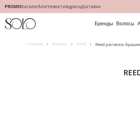
PROMO
Каталог
Блог
Новости
Адреса
Доставка
Бренды
Волосы
главная
бренды
reed
reed расчески, браши
RE
Посмот
как