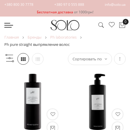
+380 800 30 7778
+380 97 0 555 888
info@solo.ua
Бесплатная доставка
от 1000грн!
0
Мо
главная
бренды
ph laboratories
ph pure straight выпрямление волос
Зада
напр
по
убыв