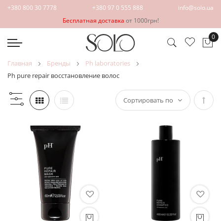
+380 800 30 7778
+380 97 0 555 888
info@solo.ua
Бесплатная доставка
от 1000грн!
0
Мо
главная
бренды
ph laboratories
ph pure repair восстановление волос
Зада
напр
по
убыв