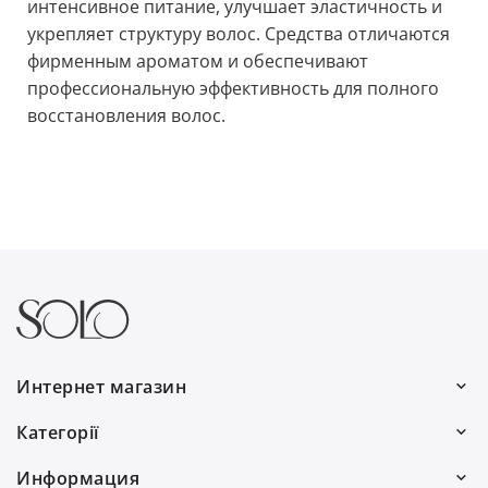
интенсивное питание, улучшает эластичность и
укрепляет структуру волос. Средства отличаются
фирменным ароматом и обеспечивают
профессиональную эффективность для полного
восстановления волос.
Интернет магазин
Работаем каждый день:
Категорії
с 9:00 до 19:00
Волосы
Информация
0(800) 30 7778